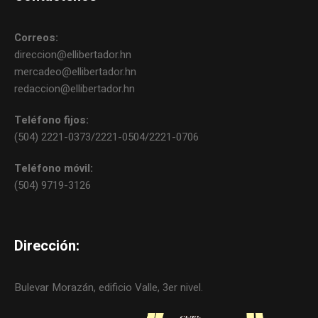
Correos:
direccion@ellibertador.hn
mercadeo@ellibertador.hn
redaccion@ellibertador.hn
Teléfono fijos:
(504) 2221-0373/2221-0504/2221-0706
Teléfono móvil:
(504) 9719-3126
Dirección:
Bulevar Morazán, edificio Valle, 3er nivel.