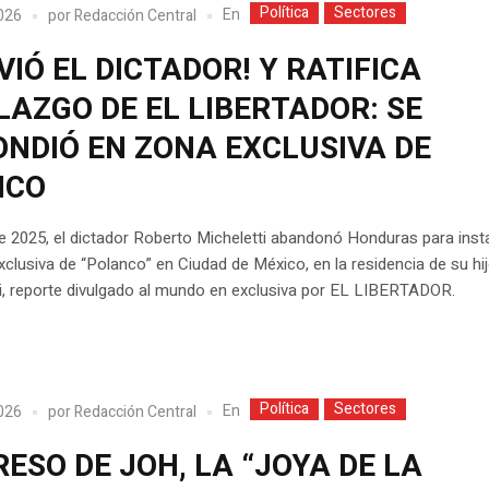
Política
Sectores
En
2026
por
Redacción Central
VIÓ EL DICTADOR! Y RATIFICA
AZGO DE EL LIBERTADOR: SE
ONDIÓ EN ZONA EXCLUSIVA DE
ICO
de 2025, el dictador Roberto Micheletti abandonó Honduras para inst
xclusiva de “Polanco” en Ciudad de México, en la residencia de su hi
i, reporte divulgado al mundo en exclusiva por EL LIBERTADOR.
Política
Sectores
En
2026
por
Redacción Central
ESO DE JOH, LA “JOYA DE LA