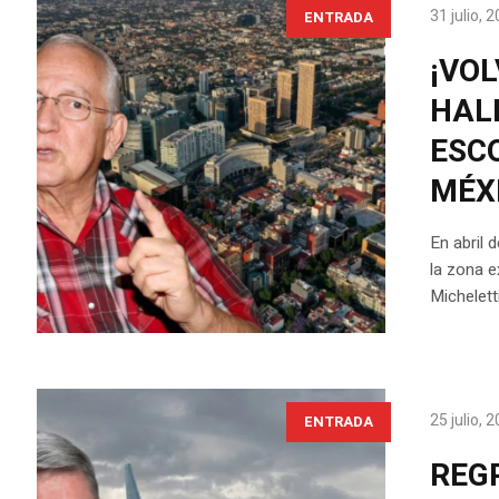
31 julio, 
ENTRADA
¡VOL
HALL
ESC
MÉX
En abril 
la zona e
Michelett
25 julio, 
ENTRADA
REGR