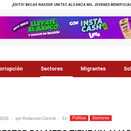
S NASSER-UNITEC ALCANZA MIL JÓVENES BENEFICIADOS
¡INSÓLITO! C
orrupción
Sectores
Migrantes
So
Política
Sectores
En
 2026
por
Redacción Central