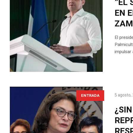
“EL
EN 
ZAM
El presid
Palmicul
impulsar 
5 agosto,
ENTRADA
¿SI
REP
RESP