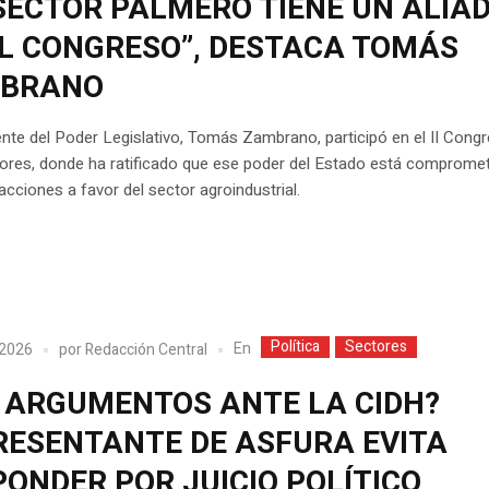
 SECTOR PALMERO TIENE UN ALIA
EL CONGRESO”, DESTACA TOMÁS
BRANO
ente del Poder Legislativo, Tomás Zambrano, participó en el II Cong
tores, donde ha ratificado que ese poder del Estado está comprome
acciones a favor del sector agroindustrial.
Política
Sectores
En
 2026
por
Redacción Central
N ARGUMENTOS ANTE LA CIDH?
RESENTANTE DE ASFURA EVITA
ONDER POR JUICIO POLÍTICO