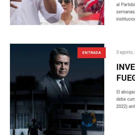
al Partido
semanas, 
instituci
3 agosto,
ENTRADA
INVE
FUE
El abogad
debe cump
2022) ant