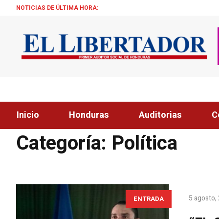
NOTICIAS DE ÚLTIMA HORA:
¡ÉXITO! BECA
Inicio
Honduras
Auditorias
C
Home
»
Sectores
»
Política
Categoría:
Política
5 agosto,
ENTRADA