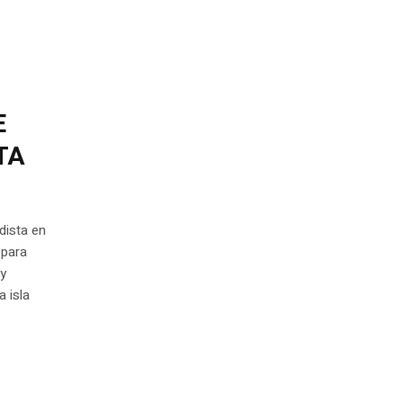
E
TA
dista en
 para
 y
a isla