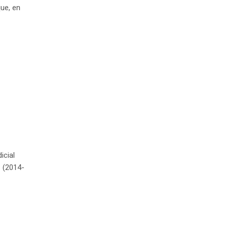
que, en
icial
z (2014-