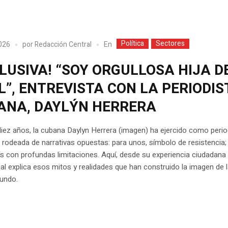
Política
Sectores
En
2026
por
Redacción Central
LUSIVA! “SOY ORGULLOSA HIJA D
L”, ENTREVISTA CON LA PERIODIS
ANA, DAYLÝN HERRERA
iez años, la cubana Daylyn Herrera (imagen) ha ejercido como perio
rodeada de narrativas opuestas: para unos, símbolo de resistencia;
ís con profundas limitaciones. Aquí, desde su experiencia ciudadana
al explica esos mitos y realidades que han construido la imagen de l
mundo.