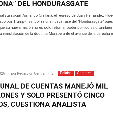
ONA” DEL HONDURASGATE
nalista social, Armando Orellana, el regreso de Juan Hernández –lu
ltado por Trump–, simboliza una nueva fase del “Hondurasgate” pue
ue su nueva misión no es solo retomar poder político sino también 
la reinstalación de la doctrina Monroe ante el avance de la derecha 
.
Política
Sectores
En
2026
por
Redacción Central
BUNAL DE CUENTAS MANEJÓ MIL
LONES Y SOLO PRESENTÓ CINCO
OS, CUESTIONA ANALISTA