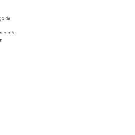
ego de
s
ser otra
en