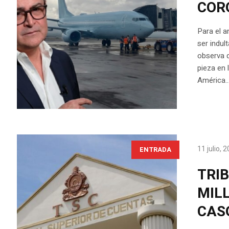
COR
Para el a
ser indu
observa q
pieza en 
América..
11 julio, 
ENTRADA
TRI
MIL
CAS