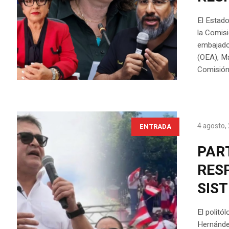
El Estado
la Comis
embajado
(OEA), Ma
Comisión 
4 agosto,
ENTRADA
PAR
RESP
SIST
El politó
Hernández