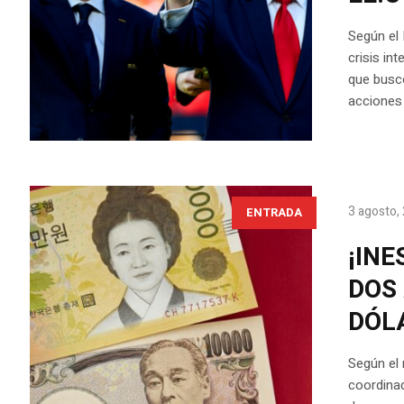
Según el 
crisis in
que buscó
acciones 
3 agosto,
ENTRADA
¡INE
DOS 
DÓL
Según el 
coordinad