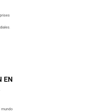
prises
diales.
N EN
R
el mundo