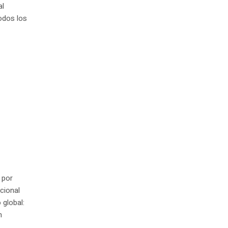
al
todos los
 por
cional
global:
n