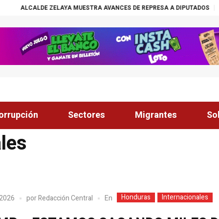
AYA MUESTRA AVANCES DE REPRESA A DIPUTADOS
¡ÉXITO! BECAS NASS
orrupción
Sectores
Migrantes
So
ales
Honduras
Internacionales
En
 2026
por
Redacción Central