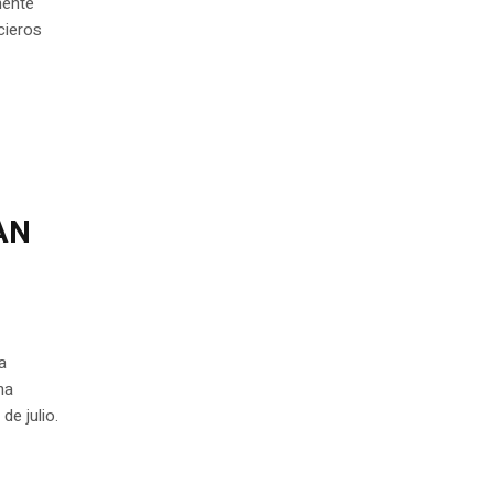
mente
cieros
AN
a
na
de julio.