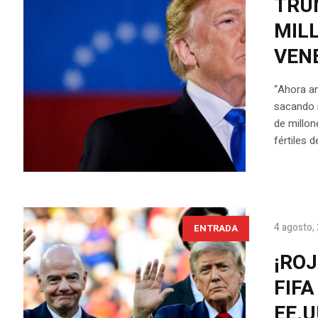
TRU
MIL
VEN
“Ahora a
sacando m
de millon
fértiles 
4 agosto,
ENTRADA
¡ROJ
FIF
EE.U