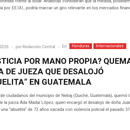
nedas frente al dólar. Analistas consideran que la medida, posible
a por EE.UU., podría marcar un giro relevante en los mercados finan
Honduras
Internacionales
En
 2026
por
Redacción Central
STICIA POR MANO PROPIA? QUEM
A DE JUEZA QUE DESALOJÓ
UELITA” EN GUATEMALA
de ciudadanos del municipio de Nebaj (Quiché, Guatemala), quemó l
de la jueza Ada Madaí López, quien encargó el desalojo de doña Jua
 una “abuelita” de 72 años sacada con violencia policial el pasado 31 