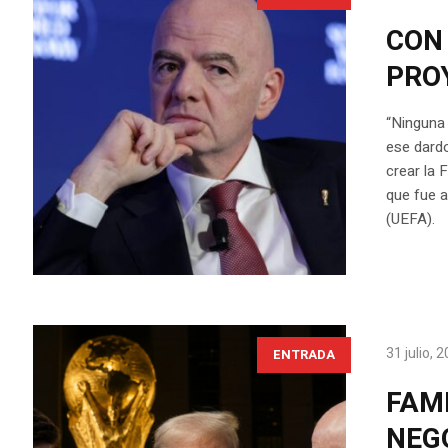
CON 
PRO
“Ninguna 
ese dardo
crear la 
que fue 
(UEFA).
31 julio, 
ENTRADA
FAM
NEGO