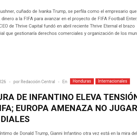
ushner, cuñado de Ivanka Trump, se perfila como el empresario que
a dinero a la FIFA para avanzar en el proyecto de FIFA Football Enter
 CEO de Thrive Capital fundó en abril reciente Thrive Eternal el brazo
al que gestionaría derechos comerciales y organización de los mun
Honduras
Internacionales
En
2026
por
Redacción Central
URA DE INFANTINO ELEVA TENSIÓ
FIFA; EUROPA AMENAZA NO JUGA
DIALES
íntimo de Donald Trump, Gianni Infantino otra vez está en la mira d