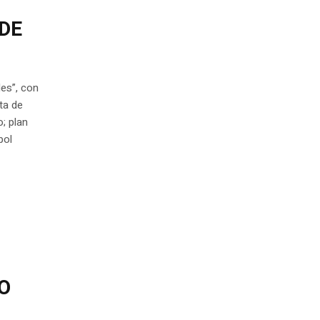
NDE
es”, con
ta de
; plan
bol
O