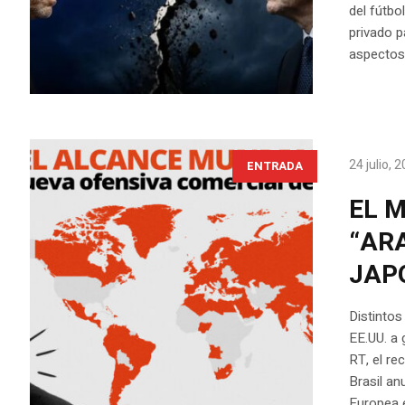
del fútbo
privado p
aspectos 
24 julio, 
ENTRADA
EL 
“AR
JAPÓ
Distintos
EE.UU. a 
RT, el r
Brasil an
Europea e