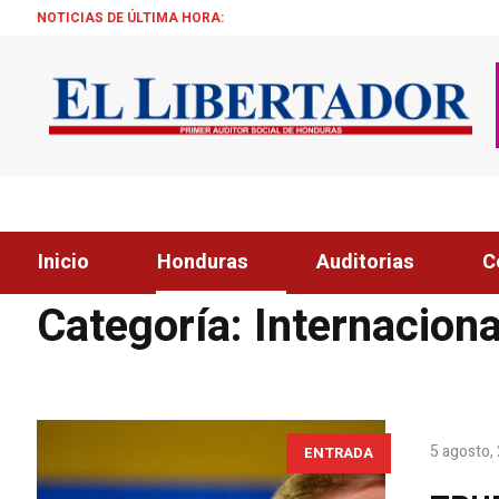
NOTICIAS DE ÚLTIMA HORA:
ALCALDE ZEL
Inicio
Honduras
Auditorias
C
Home
»
Noticias
»
Internacionales
Categoría:
Internacion
5 agosto,
ENTRADA