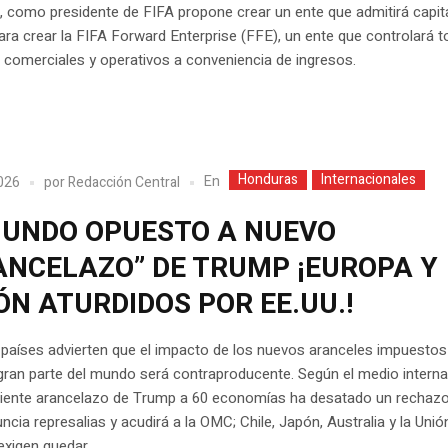
l, como presidente de FIFA propone crear un ente que admitirá capit
ara crear la FIFA Forward Enterprise (FFE), un ente que controlará 
comerciales y operativos a conveniencia de ingresos.
Honduras
Internacionales
En
2026
por
Redacción Central
MUNDO OPUESTO A NUEVO
ANCELAZO” DE TRUMP ¡EUROPA Y
N ATURDIDOS POR EE.UU.!
 países advierten que el impacto de los nuevos aranceles impuestos
gran parte del mundo será contraproducente. Según el medio interna
eciente arancelazo de Trump a 60 economías ha desatado un rechazo 
uncia represalias y acudirá a la OMC; Chile, Japón, Australia y la Unió
xigen quedar...