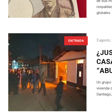
de sus mo
respaldad
globales.
3 agosto,
ENTRADA
¿JU
CAS
“AB
Un grupo 
vivienda 
Santiago,