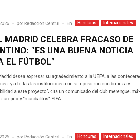
Honduras
Internacionales
En
 2026
por
Redacción Central
L MADRID CELEBRA FRACASO DE
NTINO: “ES UNA BUENA NOTICIA
A EL FÚTBOL”
Madrid desea expresar su agradecimiento a la UEFA, a las confedera
nes, y a todas las instituciones que se opusieron con firmeza y
bilidad a este proyecto”, cita un comunicado del club merengue, má
europeo y “mundialitos” FIFA.
Honduras
Internacionales
En
 2026
por
Redacción Central