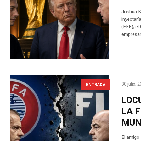
Joshua K
inyectarí
(FFE); el
empresari
30 julio, 
ENTRADA
LOC
LA 
MUN
El amigo 