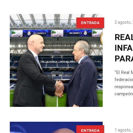
2 agosto,
ENTRADA
REA
INFA
PAR
“El Real 
federacio
responsa
campeón 
1 agosto,
ENTRADA