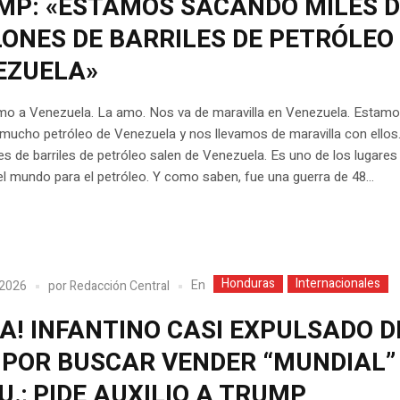
MP: «ESTAMOS SACANDO MILES D
LONES DE BARRILES DE PETRÓLEO
EZUELA»
mo a Venezuela. La amo. Nos va de maravilla en Venezuela. Estam
ucho petróleo de Venezuela y nos llevamos de maravilla con ellos.
es de barriles de petróleo salen de Venezuela. Es uno de los lugare
del mundo para el petróleo. Y como saben, fue una guerra de 48...
Honduras
Internacionales
En
 2026
por
Redacción Central
A! INFANTINO CASI EXPULSADO D
A POR BUSCAR VENDER “MUNDIAL”
U.; PIDE AUXILIO A TRUMP