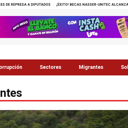
TO! BECAS NASSER-UNITEC ALCANZA MIL JÓVENES BENEFICIADOS
¡INS
orrupción
Sectores
Migrantes
So
entes