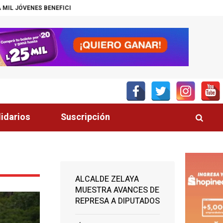
ÓLITO! CANAL DEL GOBIERNO PROMUEVE ZEDE PRÓSPERA
MÁS DE 200 P
lidarios
Suscripción
ALCALDE ZELAYA
MUESTRA AVANCES DE
REPRESA A DIPUTADOS