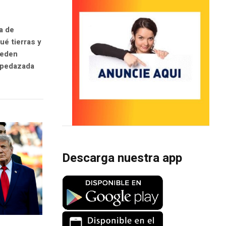
a de
é tierras y
ueden
espedazada
Descarga nuestra app