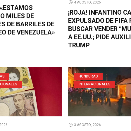
4 AGOSTO, 2026
 «ESTAMOS
¡ROJA! INFANTINO C
O MILES DE
EXPULSADO DE FIFA 
S DE BARRILES DE
BUSCAR VENDER “MU
EO DE VENEZUELA»
A EE.UU.; PIDE AUXIL
TRUMP
AS
HONDURAS
ACIONALES
INTERNACIONALES
3 AGOSTO, 2026
2026