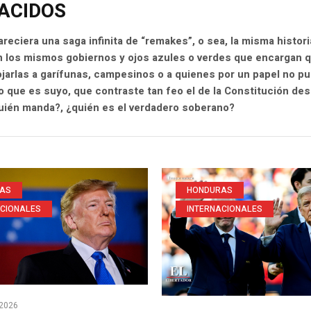
ACIDOS
reciera una saga infinita de “remakes”, o sea, la misma histori
 los mismos gobiernos y ojos azules o verdes que encargan qu
arlas a garífunas, campesinos o a quienes por un papel no p
o que es suyo, que contraste tan feo el de la Constitución d
uién manda?, ¿quién es el verdadero soberano?
AS
HONDURAS
ACIONALES
INTERNACIONALES
2026