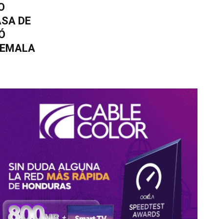
O
SA DE
Ó
TEMALA