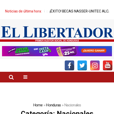
OS
Noticias de última hora:
¡ÉXITO! BECAS NASSER-UNITEC ALCANZA MIL JÓVENES BENEFI
Home
»
Honduras
»
Nacionales
Categoría:
Nacionales