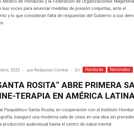
io Médico de Honduras y la Federación de Organizaciones Magisteria
n sus voces para anunciar medidas de presión conjuntas, ante el
nto y lo que consideran falta de respuestas del Gobierno a sus de
es.
Honduras
Nacionales
En
mbre, 2025
por
Redacción Central
“SANTA ROSITA” ABRE PRIMERA S
CINE-TERAPIA EN AMÉRICA LATIN
al Psiquiátrico Santa Rosita, en cooperación con el Instituto Hondu
rafía, inauguró una moderna sala de cines en una idea sin precede
la producción audiovisual hasta el centro de salud mental.