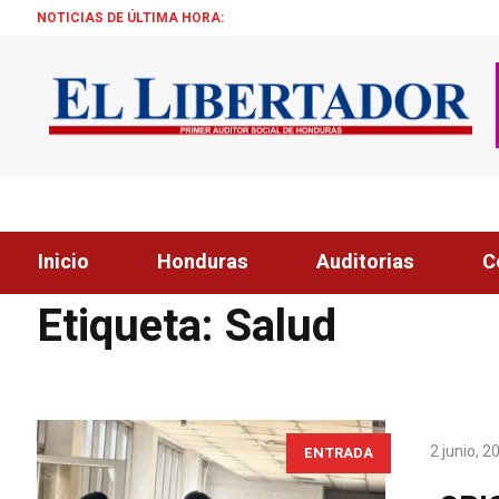
NOTICIAS DE ÚLTIMA HORA:
¡ÉXITO! BECAS
Inicio
Honduras
Auditorias
C
Home
»
Salud
Etiqueta:
Salud
2 junio, 2
ENTRADA