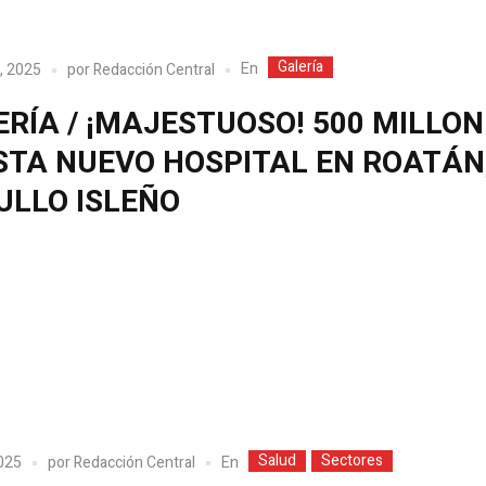
Galería
En
, 2025
por
Redacción Central
RÍA / ¡MAJESTUOSO! 500 MILLO
STA NUEVO HOSPITAL EN ROATÁN
ULLO ISLEÑO
Salud
Sectores
En
2025
por
Redacción Central