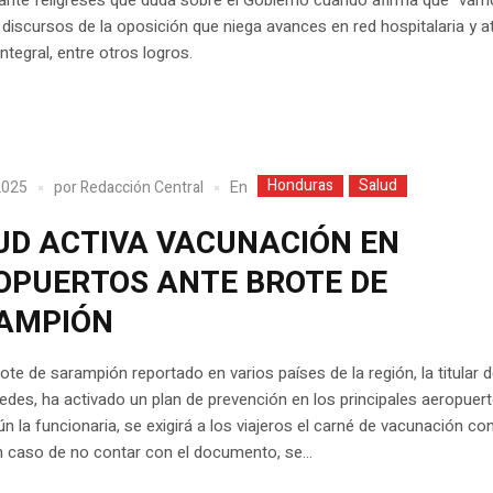
iscursos de la oposición que niega avances en red hospitalaria y a
integral, entre otros logros.
Honduras
Salud
En
 2025
por
Redacción Central
UD ACTIVA VACUNACIÓN EN
OPUERTOS ANTE BROTE DE
AMPIÓN
rote de sarampión reportado en varios países de la región, la titular d
edes, ha activado un plan de prevención en los principales aeropuert
ún la funcionaria, se exigirá a los viajeros el carné de vacunación con
en caso de no contar con el documento, se...