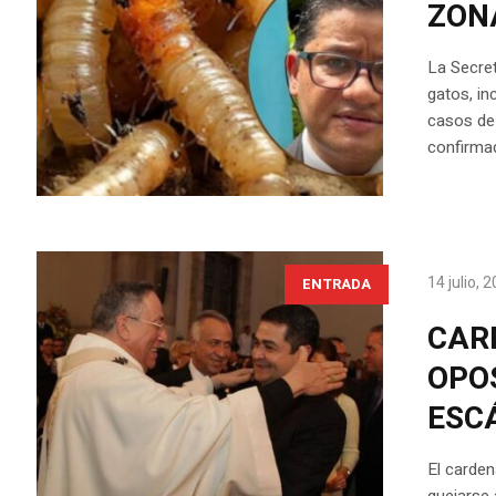
ZON
La Secret
gatos, i
casos de 
confirma
14 julio, 
ENTRADA
CAR
OPOS
ESC
El carden
quejarse 