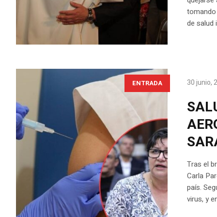
tomando d
de salud 
30 junio,
ENTRADA
SAL
AER
SAR
Tras el b
Carla Par
país. Seg
virus, y 