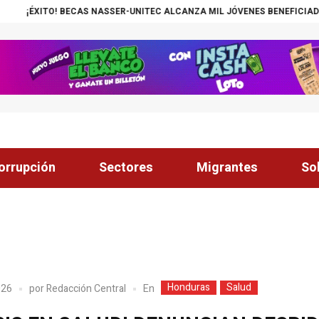
 NASSER-UNITEC ALCANZA MIL JÓVENES BENEFICIADOS
¡INSÓLITO! C
orrupción
Sectores
Migrantes
So
Honduras
Salud
En
026
por
Redacción Central