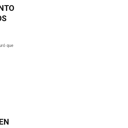
ENTO
OS
guró que
.
EN