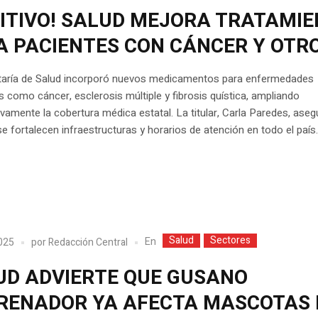
SITIVO! SALUD MEJORA TRATAMI
A PACIENTES CON CÁNCER Y OTR
taría de Salud incorporó nuevos medicamentos para enfermedades
 como cáncer, esclerosis múltiple y fibrosis quística, ampliando
tivamente la cobertura médica estatal. La titular, Carla Paredes, ase
e fortalecen infraestructuras y horarios de atención en todo el país
Salud
Sectores
En
2025
por
Redacción Central
UD ADVIERTE QUE GUSANO
RENADOR YA AFECTA MASCOTAS 