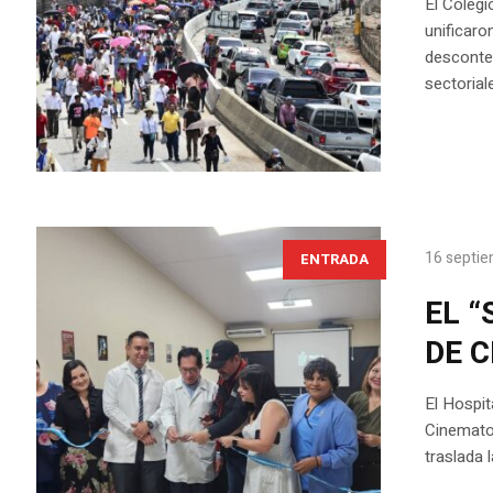
El Coleg
unificaro
desconte
sectorial
16 septie
ENTRADA
EL 
DE 
El Hospit
Cinematog
traslada 