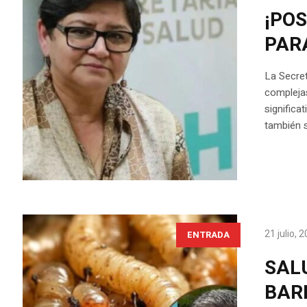
¡PO
PAR
La Secre
complejas
significa
también s
21 julio, 
ENTRADA
SAL
BAR