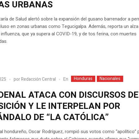
AS URBANAS
aría de Salud alertó sobre la expansión del gusano barrenador a per
ncluso en zonas urbanas como Tegucigalpa. Además, reporta un alza
influenza, que ya supera al COVID-19, y de tos ferina, con muertes
das.
Honduras
Nacionales
En
2025
por
Redacción Central
DENAL ATACA CON DISCURSOS DE
ICIÓN Y LE INTERPELAN POR
ÁNDALO DE “LA CATÓLICA”
al hondureño, Oscar Rodríguez, rompió sus votos como “apolítico” 
ante feligreses que duda sobre el Gobierno cuando afirma que “vamo