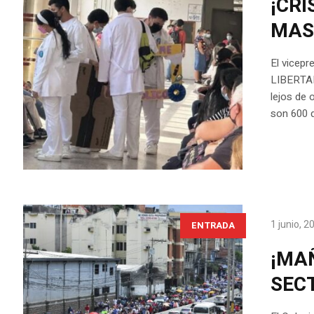
¡CRI
MAS
El vicepr
LIBERTADO
lejos de 
son 600 d
1 junio, 2
ENTRADA
¡MA
SEC