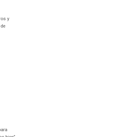
ros y
 de
para
s bien”,