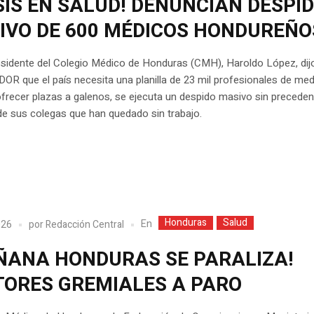
SIS EN SALUD! DENUNCIAN DESPI
IVO DE 600 MÉDICOS HONDUREÑO
esidente del Colegio Médico de Honduras (CMH), Haroldo López, dij
R que el país necesita una planilla de 23 mil profesionales de medi
ofrecer plazas a galenos, se ejecuta un despido masivo sin preceden
e sus colegas que han quedado sin trabajo.
Honduras
Salud
En
026
por
Redacción Central
ÑANA HONDURAS SE PARALIZA!
TORES GREMIALES A PARO