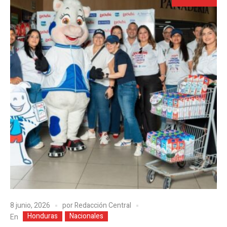
8 junio, 2026
por
Redacción Central
Honduras
Nacionales
En