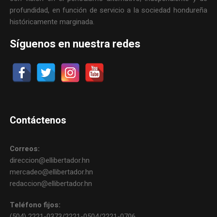
profundidad, en función de servicio a la sociedad hondureña
históricamente marginada.
Síguenos en nuestra redes
Contáctenos
Correos:
direccion@ellibertador.hn
mercadeo@ellibertador.hn
redaccion@ellibertador.hn
Teléfono fijos:
(504) 2221-0373/2221-0504/2221-0706