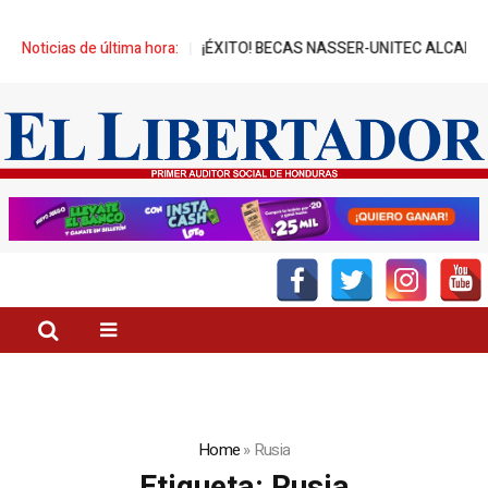
OS
Noticias de última hora:
¡ÉXITO! BECAS NASSER-UNITEC ALCANZA MIL JÓVENES BENEFI
Home
»
Rusia
Etiqueta:
Rusia