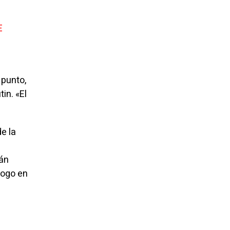
E
 punto,
in. «El
e la
rán
logo en