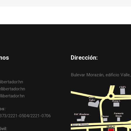
nos
Dirección:
Bulevar Morazán, edificio Valle, 
ibertador.hn
libertador.hn
libertador.hn
os:
0373/2221-0504/2221-0706
vil: