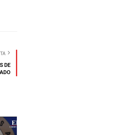
OTA
S DE
GADO