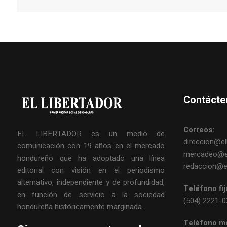
Contácte
Correos:
EL LIBERTADOR es un medio de
direccion@ell
comunicación con 19 años en el mercado
mercadeo@el
hondureño que ha adoptado una línea
redaccion@el
editorial con visión en el periodismo
alternativo, independiente y de profundidad,
Teléfono fij
en función de servicio a la sociedad
(504) 2221-
hondureña históricamente marginada.
Teléfono mó