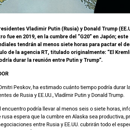
residentes Vladimir Putin (Rusia) y Donald Trump (EE.
ro fue en 2019, en la cumbre del “G20” en Japón; este
ndiales tendrán al menos siete horas para pactar el de
lo de la agencia RT, titulado originalmente: “El Kreml
dría durar la reunión entre Putin y Trump”.
ADOR
 Dmitri Peskov, ha estimado cuánto tiempo podría durar l
entes de Rusia y EE.UU., Vladímir Putin y Donald Trump.
l encuentro podría llevar al menos seis o siete horas, in
e rusa espera que la cumbre en Alaska sea productiva, p
 negociaciones entre Rusia y EE.UU. cubrirán todo el espe