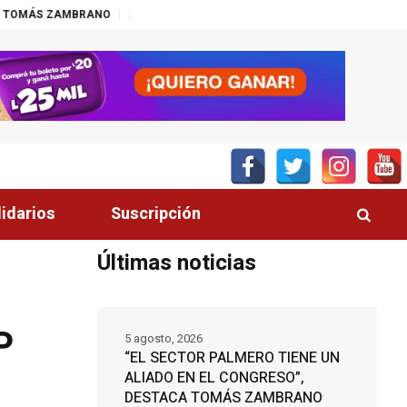
RANO
¡UNA HONDA PARA CADA ESTILO DE VIDA!
¿SIN ARGUMENTOS AN
lidarios
Suscripción
Últimas noticias
P
5 agosto, 2026
“EL SECTOR PALMERO TIENE UN
ALIADO EN EL CONGRESO”,
DESTACA TOMÁS ZAMBRANO