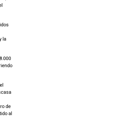
el
uidos
 la
 8.000
riendo
el
escasa
ro de
ido al