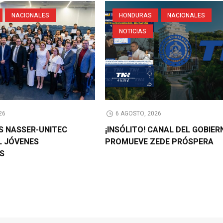
NACIONALES
HONDURAS
NACIONALES
NOTICIAS
26
6 AGOSTO, 2026
AS NASSER-UNITEC
¡INSÓLITO! CANAL DEL GOBIER
L JÓVENES
PROMUEVE ZEDE PRÓSPERA
OS