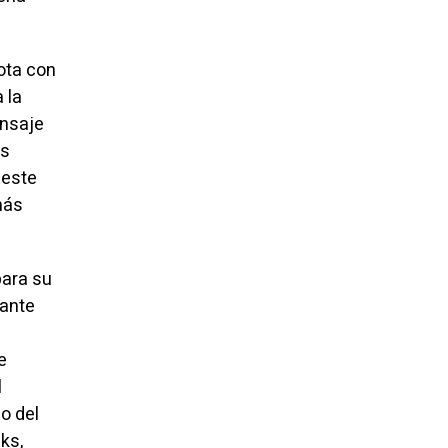
ota con
 la
ensaje
os
 este
más
para su
tante
e
l
o del
ks,