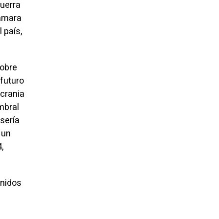
guerra
Cámara
 país,
sobre
futuro
Ucrania
mbral
 sería
 un
,
Unidos