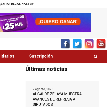
SER-UNITEC ALCANZA MIL JÓVENES BENEFICIADOS
¡INSÓLITO! CANAL
lidarios
Suscripción
Últimas noticias
S
7 agosto, 2026
ALCALDE ZELAYA MUESTRA
AVANCES DE REPRESA A
DIPUTADOS