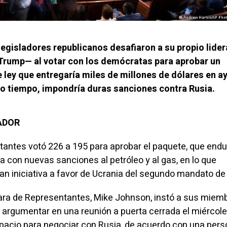
egisladores republicanos desafiaron a su propio lide
 Trump— al votar con los demócratas para aprobar un
 ley que entregaría miles de millones de dólares en a
mo tiempo, impondría duras sanciones contra Rusia.
TADOR
antes votó 226 a 195 para aprobar el paquete, que end
a con nuevas sanciones al petróleo y al gas, en lo que
ran iniciativa a favor de Ucrania del segundo mandato de
ara de Representantes, Mike Johnson, instó a sus miem
l argumentar en una reunión a puerta cerrada el miércol
pacio para negociar con Rusia, de acuerdo con una per