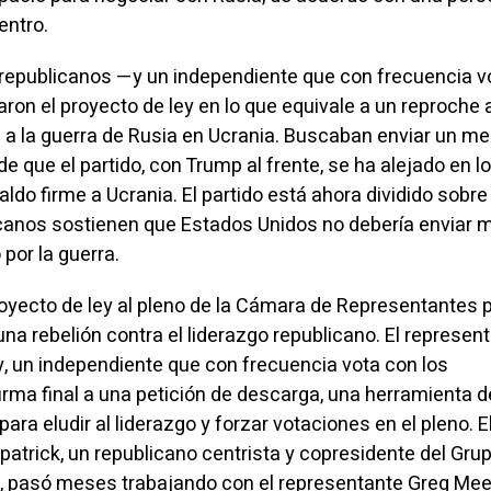
entro.
18 republicanos —y un independiente que con frecuencia v
on el proyecto de ley en lo que equivale a un reproche a
 a la guerra de Rusia en Ucrania. Buscaban enviar un m
e que el partido, con Trump al frente, se ha alejado en l
ldo firme a Ucrania. El partido está ahora dividido sobre
canos sostienen que Estados Unidos no debería enviar 
por la guerra.
proyecto de ley al pleno de la Cámara de Representantes 
na rebelión contra el liderazgo republicano. El represen
ey, un independiente que con frecuencia vota con los
firma final a una petición de descarga, una herramienta d
ara eludir al liderazgo y forzar votaciones en el pleno. E
patrick, un republicano centrista y copresidente del Grup
, pasó meses trabajando con el representante Greg Mee