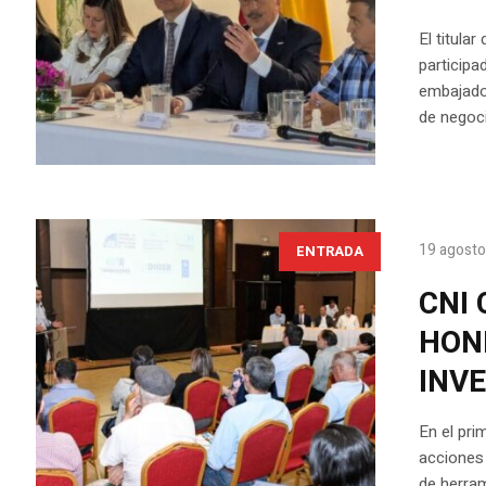
El titula
participa
embajador
de negoci
19 agosto
ENTRADA
CNI
HON
INV
En el pri
acciones 
de herram