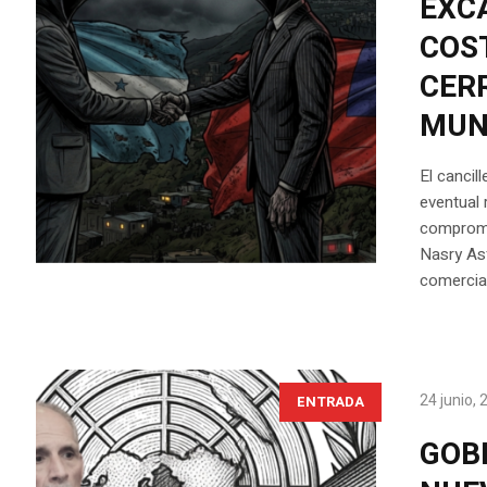
EXC
COS
CER
MUN
El cancil
eventual 
compromis
Nasry As
comercial
24 junio,
ENTRADA
GOBI