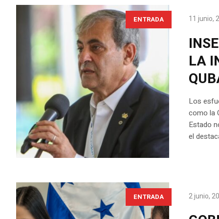
11 junio,
ENTRADA
INS
LA 
QUB
Los esfu
como la C
Estado no
el destac
2 junio, 2
ENTRADA