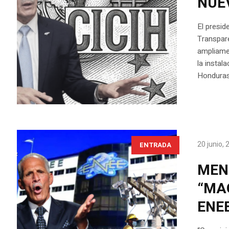
NUE
El presid
Transpare
ampliamen
la instal
Honduras 
20 junio,
ENTRADA
MEN
“MAQ
ENE