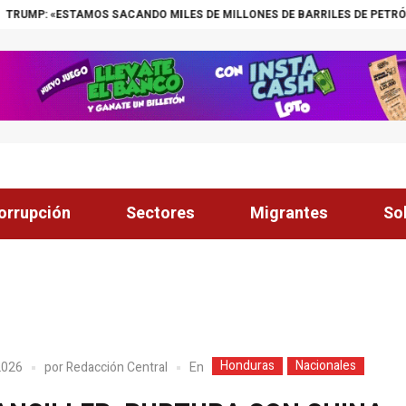
CANDO MILES DE MILLONES DE BARRILES DE PETRÓLEO DE VENEZUELA»
orrupción
Sectores
Migrantes
So
Honduras
Nacionales
En
 2026
por
Redacción Central