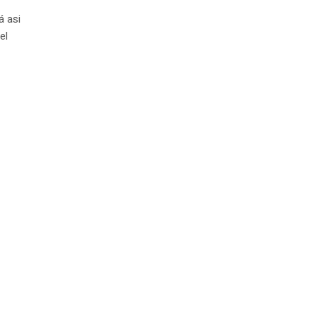
á asi
el