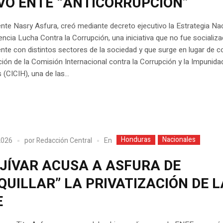
VO ENTE “ANTICORRUPCIÓN”
ente Nasry Asfura, creó mediante decreto ejecutivo la Estrategia Na
ncia Lucha Contra la Corrupción, una iniciativa que no fue socializ
te con distintos sectores de la sociedad y que surge en lugar de c
ación de la Comisión Internacional contra la Corrupción y la Impunida
(CICIH), una de las...
Honduras
Nacionales
En
 2026
por
Redacción Central
JÍVAR ACUSA A ASFURA DE
UILLAR” LA PRIVATIZACIÓN DE L
E