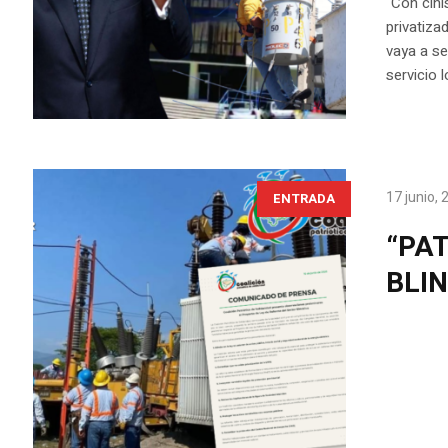
“Con cini
privatiza
vaya a se
servicio 
17 junio,
ENTRADA
“PA
BLIN