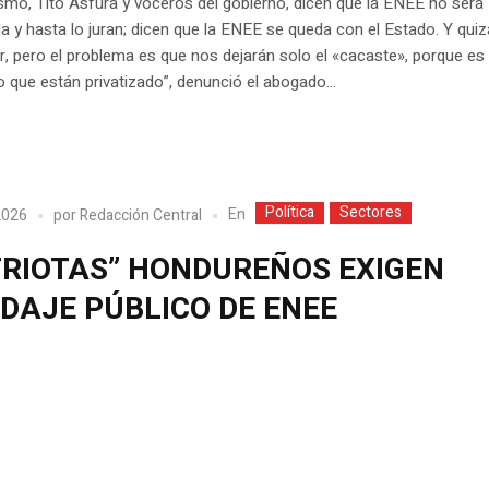
smo, Tito Asfura y voceros del gobierno, dicen que la ENEE no será
da y hasta lo juran; dicen que la ENEE se queda con el Estado. Y quiz
r, pero el problema es que nos dejarán solo el «cacaste», porque es 
lo que están privatizado”, denunció el abogado...
Política
Sectores
En
 2026
por
Redacción Central
TRIOTAS” HONDUREÑOS EXIGEN
DAJE PÚBLICO DE ENEE