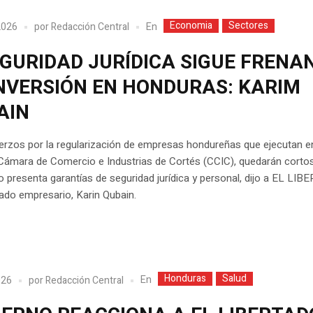
Economia
Sectores
En
 2026
por
Redacción Central
EGURIDAD JURÍDICA SIGUE FRENA
INVERSIÓN EN HONDURAS: KARIM
AIN
erzos por la regularización de empresas hondureñas que ejecutan e
ámara de Comercio e Industrias de Cortés (CCIC), quedarán cortos 
 presenta garantías de seguridad jurídica y personal, dijo a EL LI
ado empresario, Karin Qubain.
Honduras
Salud
En
026
por
Redacción Central