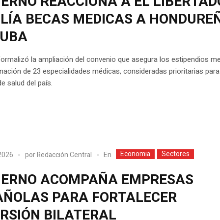
IERNO REACCIONA A EL LIBERTAD
LÍA BECAS MEDICAS A HONDURE
CUBA
ormalizó la ampliación del convenio que asegura los estipendios m
inación de 23 especialidades médicas, consideradas prioritarias para
e salud del país.
Economia
Sectores
En
2026
por
Redacción Central
IERNO ACOMPAÑA EMPRESAS
AÑOLAS PARA FORTALECER
ERSIÓN BILATERAL