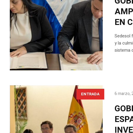
GOB
AMP
EN 
Sedesol f
y la culm
sistema d
6 marzo, 
ENTRADA
GOB
ESP
INV