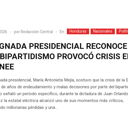
Honduras
Nacionales
Polít
En
 2026
por
Redacción Central
IGNADA PRESIDENCIAL RECONOCE
BIPARTIDISMO PROVOCÓ CRISIS 
ENEE
ada presidencial, María Antonieta Mejía, sostuvo que la crisis de la
 de años de endeudamiento y malas decisiones por parte del biparti
 señaló un período específico, durante la dictadura de Juan Orland
 la estatal eléctrica alcanzó uno de sus momentos más críticos,
o millonarias pérdidas y una...