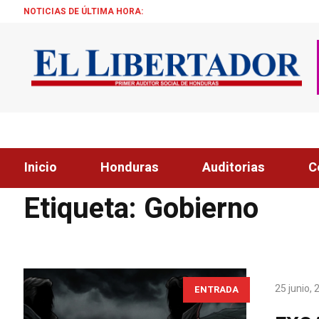
NOTICIAS DE ÚLTIMA HORA:
TRUMP: «ESTAMOS SA
Inicio
Honduras
Auditorias
C
Home
»
Gobierno
Etiqueta:
Gobierno
25 junio,
ENTRADA