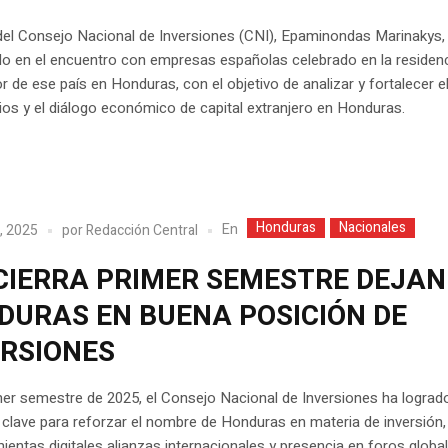
r del Consejo Nacional de Inversiones (CNI), Epaminondas Marinakys,
do en el encuentro con empresas españolas celebrado en la residenc
 de ese país en Honduras, con el objetivo de analizar y fortalecer e
os y el diálogo económico de capital extranjero en Honduras.
Honduras
Nacionales
En
, 2025
por
Redacción Central
 CIERRA PRIMER SEMESTRE DEJA
DURAS EN BUENA POSICIÓN DE
ERSIONES
mer semestre de 2025, el Consejo Nacional de Inversiones ha lograd
clave para reforzar el nombre de Honduras en materia de inversión,
ientas digitales alianzas internacionales y presencia en foros global