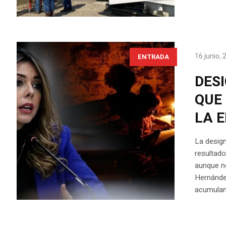
16 junio,
ENTRADA
DES
QUE 
LA 
La design
resultado
aunque no
Hernández
acumuland