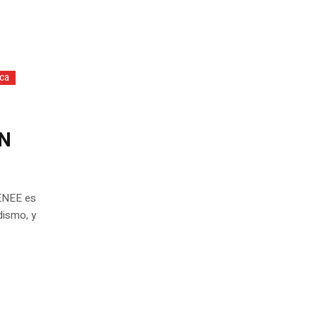
ica
EN
 ENEE es
dismo, y
o