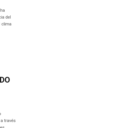
 ha
ia del
l clima
NDO
o
 a través
es.