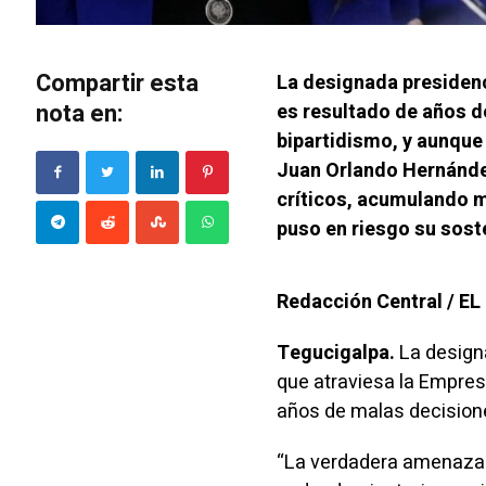
Compartir esta
La designada presidenci
nota en:
es resultado de años d
bipartidismo, y aunque 
Juan Orlando Hernánde
críticos, acumulando m
puso en riesgo su soste
Redacción Central / E
Tegucigalpa.
La designa
que atraviesa la Empres
años de malas decision
“La verdadera amenaza p