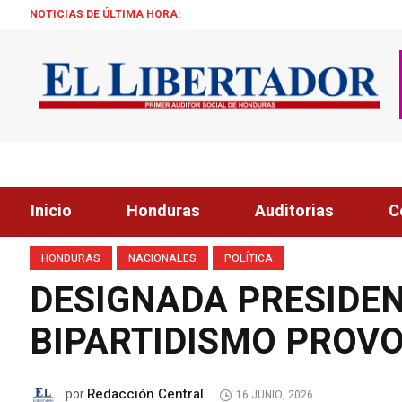
NOTICIAS DE ÚLTIMA HORA:
¡ÉXITO! 
Inicio
Honduras
Auditorias
C
HONDURAS
NACIONALES
POLÍTICA
DESIGNADA PRESIDE
BIPARTIDISMO PROVO
Redacción Central
por
16 JUNIO, 2026