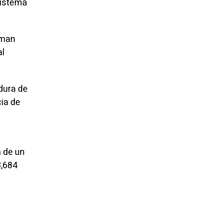
sistema
rman
al
adura de
cia de
n de un
8,684