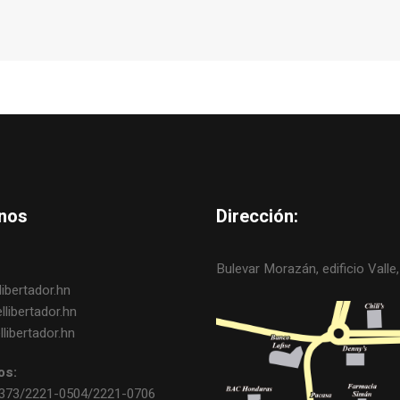
nos
Dirección:
Bulevar Morazán, edificio Valle, 
ibertador.hn
libertador.hn
libertador.hn
os:
0373/2221-0504/2221-0706