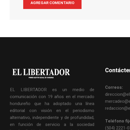
Contácte
Correos:
EL LIBERTADOR es un medio de
direccion@ell
comunicación con 19 años en el mercado
mercadeo@el
hondureño que ha adoptado una línea
redaccion@el
editorial con visión en el periodismo
alternativo, independiente y de profundidad,
Teléfono fij
en función de servicio a la sociedad
(504) 2221-