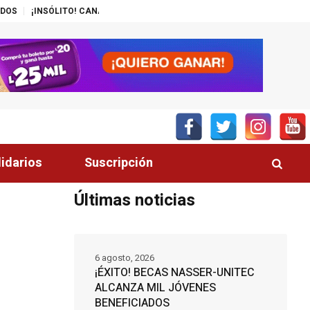
O! CANAL DEL GOBIERNO PROMUEVE ZEDE PRÓSPERA
MÁS DE 200 POLIC
lidarios
Suscripción
Últimas noticias
6 agosto, 2026
¡ÉXITO! BECAS NASSER-UNITEC
ALCANZA MIL JÓVENES
BENEFICIADOS