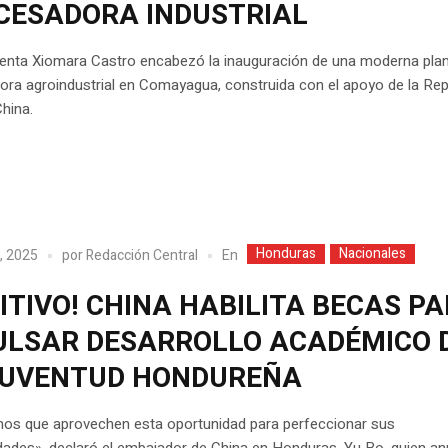
CESADORA INDUSTRIAL
denta Xiomara Castro encabezó la inauguración de una moderna pla
ra agroindustrial en Comayagua, construida con el apoyo de la Rep
hina.
Honduras
Nacionales
En
, 2025
por
Redacción Central
ITIVO! CHINA HABILITA BECAS P
ULSAR DESARROLLO ACADÉMICO 
JUVENTUD HONDUREÑA
os que aprovechen esta oportunidad para perfeccionar sus
dades», declaró el embajador de China en Honduras, Yu Bo, quien a