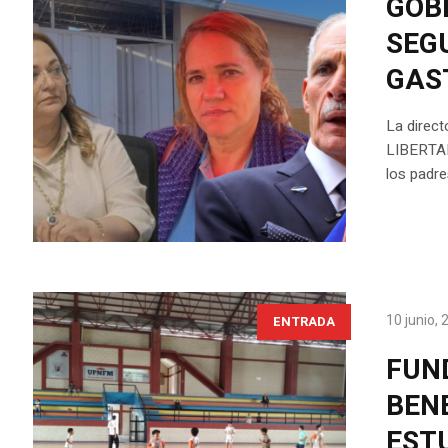
GOB
SEG
GAS
La direct
LIBERTADO
los padre
10 junio,
ENTRADA
FUND
BENE
EST