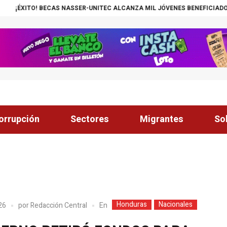
NASSER-UNITEC ALCANZA MIL JÓVENES BENEFICIADOS
¡INSÓLITO! CAN
orrupción
Sectores
Migrantes
So
Honduras
Nacionales
En
026
por
Redacción Central