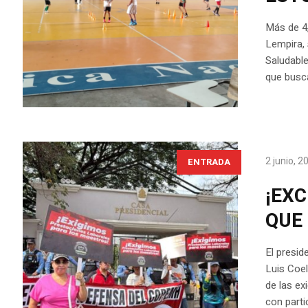
Más de 4,
Lempira, 
Saludabl
que busca
2 junio, 2
ENTRADA
¡EXC
QUE
El presi
Luis Coe
de las ex
con parti