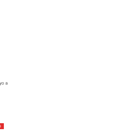
yo a
s