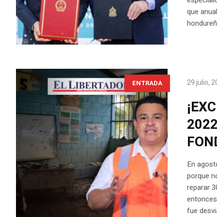
que anual
hondureñ
29 julio, 
ENTRADA
¡EXC
202
FON
En agosto
porque no
reparar 3
entonces
fue desvi