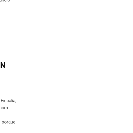
EN
Ó
Fiscalía,
 para
o porque