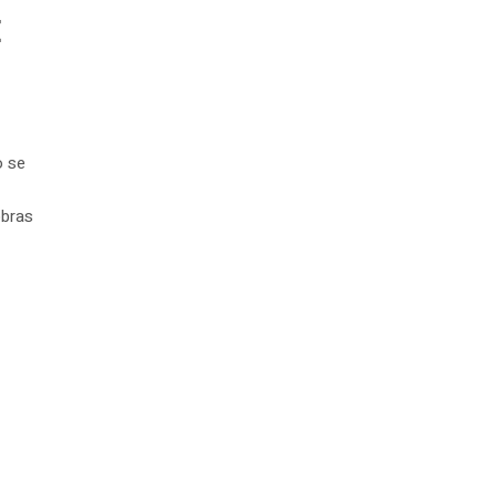
E
o se
obras