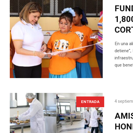
FUN
1,8
COR
En una al
detiene”,
infraestr
que benef
4 septiem
ENTRADA
AMI
HON