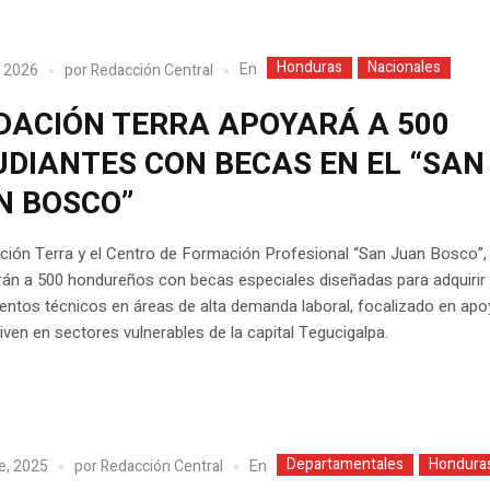
Honduras
Nacionales
En
, 2026
por
Redacción Central
DACIÓN TERRA APOYARÁ A 500
UDIANTES CON BECAS EN EL “SAN
N BOSCO”
ción Terra y el Centro de Formación Profesional “San Juan Bosco”,
rán a 500 hondureños con becas especiales diseñadas para adquirir
ntos técnicos en áreas de alta demanda laboral, focalizado en apo
iven en sectores vulnerables de la capital Tegucigalpa.
Departamentales
Hondura
En
e, 2025
por
Redacción Central