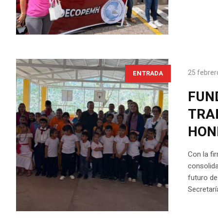
25 febrer
ENTRADA
FUN
TRA
HON
Con la fi
consolid
futuro de
Secretarí