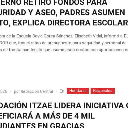
IERNO RETIRÓ FONDOS PARA
URIDAD Y ASEO, PADRES ASUMEN
TO, EXPLICA DIRECTORA ESCOLA
ora de la Escuela David Corea Sánchez, Elisabeth Vidal, informó a E
R que, tras el retiro de presupuesto para seguridad y personal de
s de familia han tenido que asumir esos costos con aportaciones ex
Honduras
Nacionales
En
 2026
por
Redacción Central
ACIÓN ITZAE LIDERA INICIATIVA
FICIARÁ A MÁS DE 4 MIL
UDIANTES EN GRACIAS