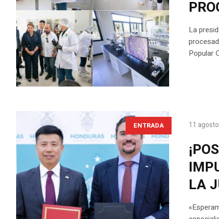
PRO
La presi
procesado
Popular C
11 agosto
ENTRADA
¡POS
IMP
LA 
«Esperam
especiali