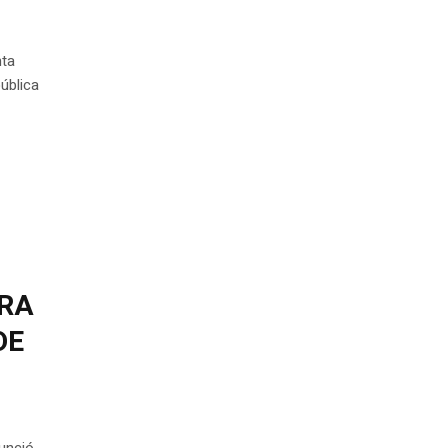
nta
ública
ARA
DE
nunció