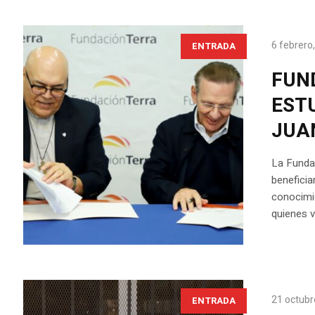
6 febrero
ENTRADA
FUN
EST
JUA
La Funda
beneficia
conocimie
quienes v
21 octubr
ENTRADA