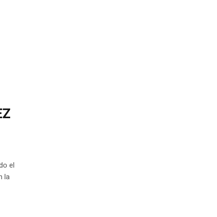
EZ
do el
 la