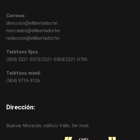
Correos:
direccion@ellibertador.hn
mercadeo@ellibertador.hn
redaccion@ellibertador.hn
Teléfono fijos:
(504) 2221-0373/2221-0504/2221-0706
Teléfono móvil:
(504) 9719-3126
Dirección:
Bulevar Morazán, edificio Valle, 3er nivel.