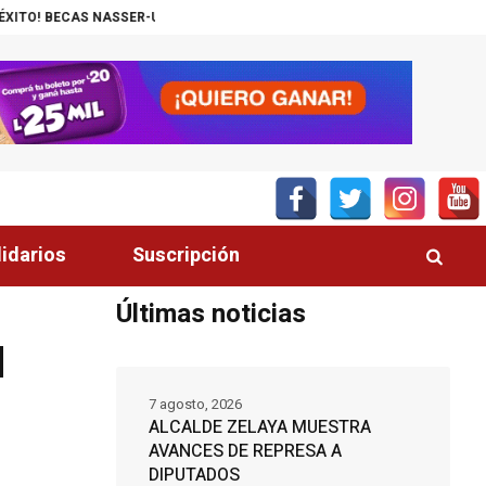
ASSER-UNITEC ALCANZA MIL JÓVENES BENEFICIADOS
¡INSÓLITO! CANA
lidarios
Suscripción
Últimas noticias
N
7 agosto, 2026
ALCALDE ZELAYA MUESTRA
AVANCES DE REPRESA A
DIPUTADOS