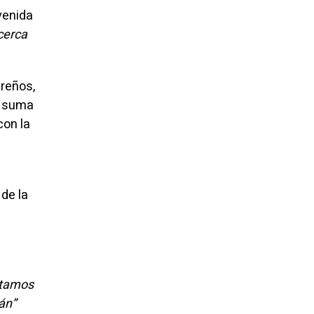
venida
cerca
reños,
e suma
con la
de la
stamos
án”