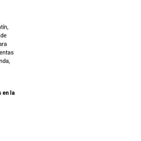
tín,
 de
ara
uentas
nda,
 en la