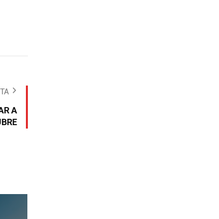
OTA
AR A
UBRE