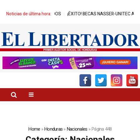
ADOS
Noticias de última hora:
¡ÉXITO! BECAS NASSER-UNITEC ALCANZA MIL JÓVENES BENE
Home
»
Honduras
»
Nacionales
»
Página 448
Categoría:
Nacionales