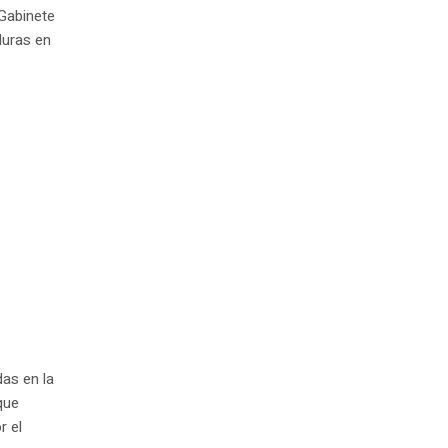
 Gabinete
duras en
das en la
que
r el