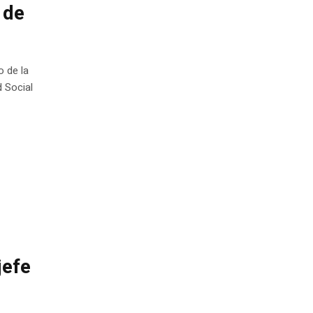
 de
o de la
d Social
jefe