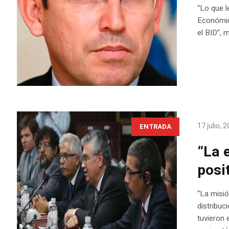
“Lo que l
Económico
el BID”,
17 julio, 
ENTRADA
“La 
posi
“La misió
distribuc
tuvieron 