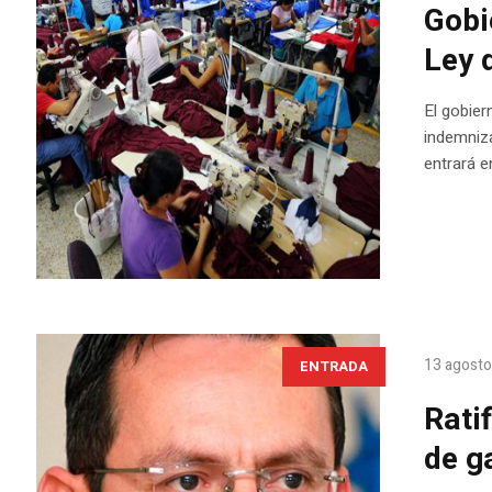
Gobi
Ley 
El gobier
indemniza
entrará e
13 agosto
ENTRADA
Rati
de g