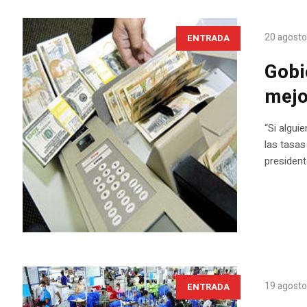
20 agosto
ENTRADA
Gobi
mejo
“Si algui
las tasas
presiden
19 agosto
ENTRADA