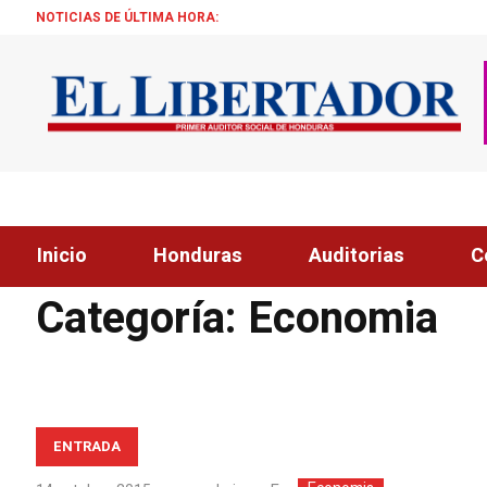
NOTICIAS DE ÚLTIMA HORA:
ALCALDE Z
Inicio
Honduras
Auditorias
C
Home
»
Economia
»
Página 39
Categoría:
Economia
ENTRADA