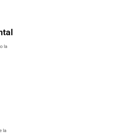
ntal
o la
e la