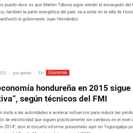
es puedo decir es que Marlon Tábora sigue siendo el encargado del
, también la parte energética del país; va a estar en la silla de Hon
 manifestó el gobernante Juan Hernández.
Economia
En
2015
por
admin
economía hondureña en 2015 sigue
tiva”, según técnicos del FMI
n insta a las autoridades a acelerar esfuerzos para reducir las pérdi
ión de electricidad que siguen prácticamente sin cambios en el nivel 
en 2014”, dice el escueto informe presentado ayer en Tegucigalpa po