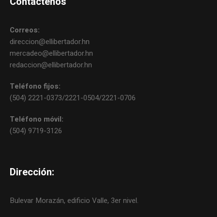
Contáctenos
Correos:
direccion@ellibertador.hn
mercadeo@ellibertador.hn
redaccion@ellibertador.hn
Teléfono fijos:
(504) 2221-0373/2221-0504/2221-0706
Teléfono móvil:
(504) 9719-3126
Dirección:
Bulevar Morazán, edificio Valle, 3er nivel.