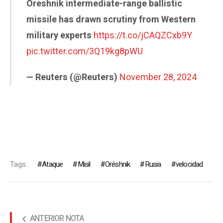
Oreshnik intermediate-range ballistic
missile has drawn scrutiny from Western
military experts
https://t.co/jCAQZCxb9Y
pic.twitter.com/3Q19kg8pWU
— Reuters (@Reuters)
November 28, 2024
Tags:
Ataque
Misil
Oréshnik
Rusia
velocidad
ANTERIOR NOTA