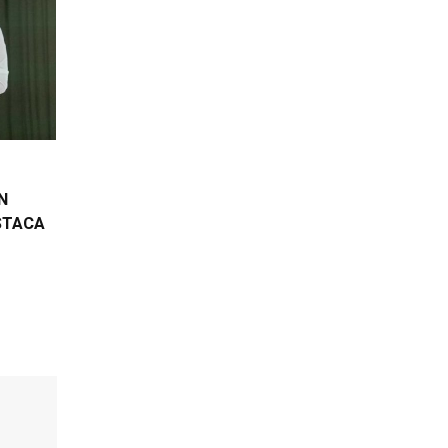
N
STACA