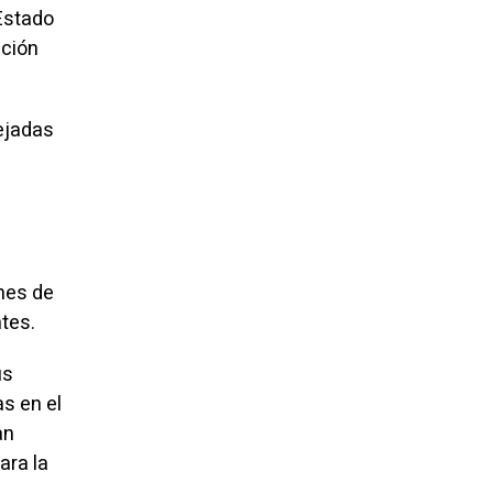
 Estado
ución
ejadas
ones de
tes.
us
s en el
an
ara la