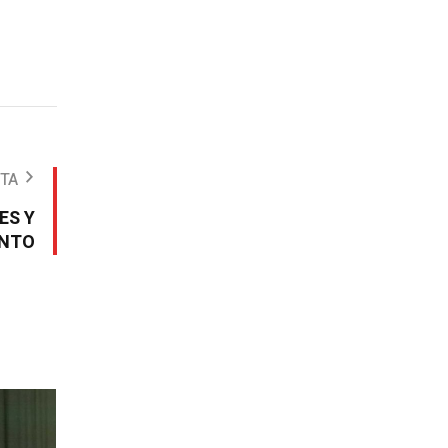
OTA
ES Y
ENTO