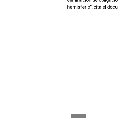
eliminación de obligaci
hemisferio”, cita el doc