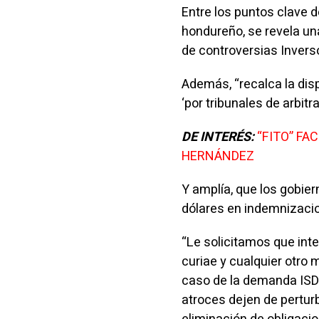
Entre los puntos clave d
hondureño, se revela un
de controversias Invers
Además, “recalca la dis
‘por tribunales de arbi
DE INTERÉS:
“FITO” FA
HERNÁNDEZ
Y amplía, que los gobie
dólares en indemnizaci
“Le solicitamos que int
curiae y cualquier otro
caso de la demanda ISDS
atroces dejen de perturb