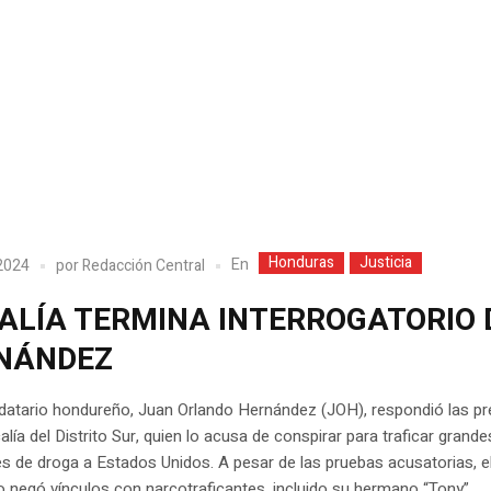
Honduras
Justicia
En
2024
por
Redacción Central
CALÍA TERMINA INTERROGATORIO 
NÁNDEZ
datario hondureño, Juan Orlando Hernández (JOH), respondió las p
calía del Distrito Sur, quien lo acusa de conspirar para traficar grande
s de droga a Estados Unidos. A pesar de las pruebas acusatorias, el
 negó vínculos con narcotraficantes, incluido su hermano “Tony”