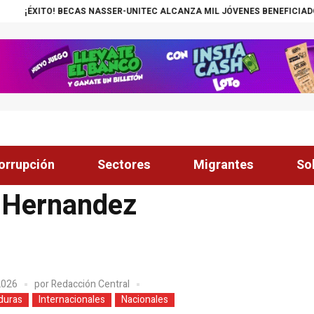
S NASSER-UNITEC ALCANZA MIL JÓVENES BENEFICIADOS
¡INSÓLITO! C
orrupción
Sectores
Migrantes
So
 Hernandez
 2026
por
Redacción Central
duras
Internacionales
Nacionales