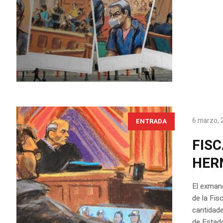
6 marzo, 
ENTRADA
FIS
HER
El exman
de la Fis
cantidade
de Estado