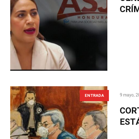
CRÍ
9 mayo, 
ENTRADA
COR
EST