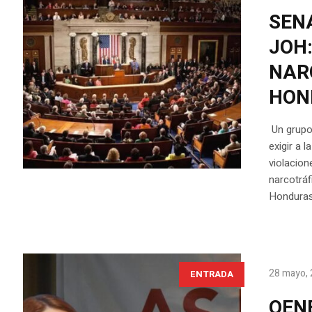
SENA
JOH:
NAR
HON
Un grupo
exigir a 
violacion
narcotráf
Honduras
28 mayo,
ENTRADA
OEN