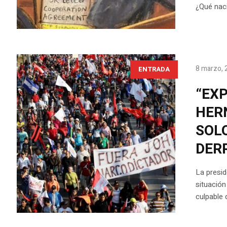
¿Qué naci
8 marzo, 
ENTRADA
“EX
HER
SOL
DER
La presid
situació
culpable 