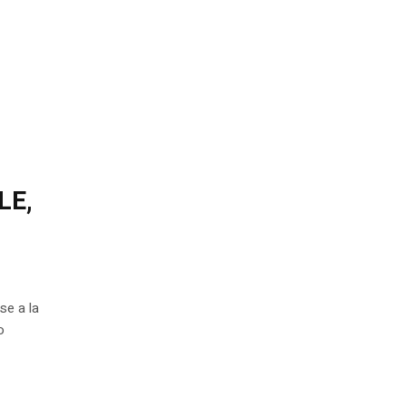
LE,
se a la
o