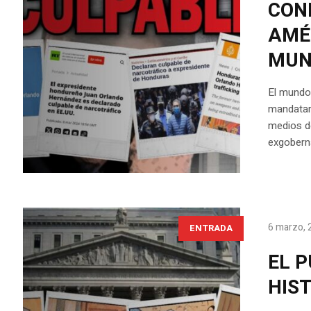
CON
AMÉ
MUN
El mundo 
mandatar
medios d
exgoberna
6 marzo, 
ENTRADA
EL P
HIS