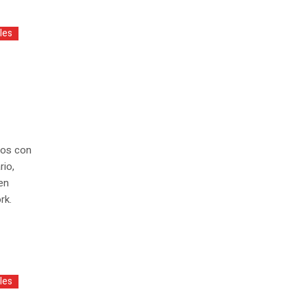
les
los con
rio,
en
rk.
les