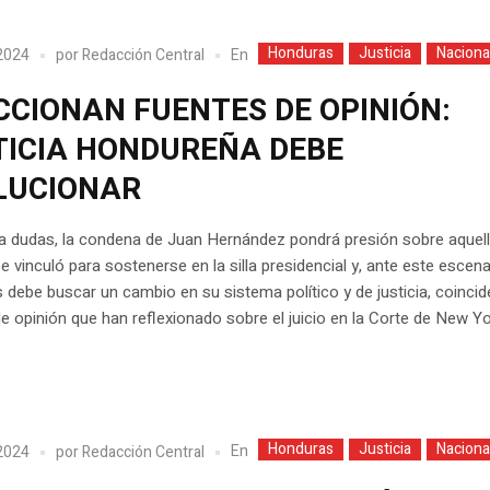
Honduras
Justicia
Naciona
En
2024
por
Redacción Central
CCIONAN FUENTES DE OPINIÓN:
TICIA HONDUREÑA DEBE
LUCIONAR
 a dudas, la condena de Juan Hernández pondrá presión sobre aquel
e vinculó para sostenerse en la silla presidencial y, ante este escena
debe buscar un cambio en su sistema político y de justicia, coincid
e opinión que han reflexionado sobre el juicio en la Corte de New Yo
Honduras
Justicia
Naciona
En
2024
por
Redacción Central