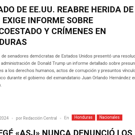
DO DE EE.UU. REABRE HERIDA DE
 EXIGE INFORME SOBRE
COESTADO Y CRÍMENES EN
DURAS
 de senadores demócratas de Estados Unidos presentó una resoluc
la administración de Donald Trump un informe detallado sobre presu
es a los derechos humanos, actos de corrupción y presuntos víncul
ico durante el gobierno del exmandatario Juan Orlando Hernández e
.
Honduras
Nacionales
En
 2024
por
Redacción Central
EGÉ «ASJ» NUNCA DENUNCIÓ LOS