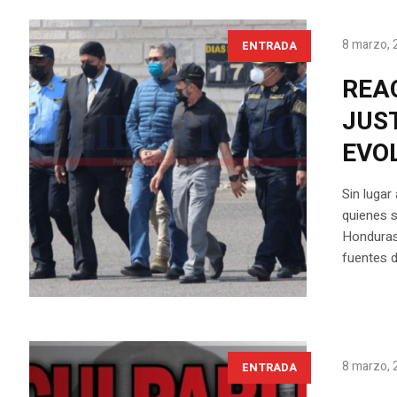
8 marzo, 
ENTRADA
REA
JUS
EVO
Sin lugar
quienes s
Honduras 
fuentes d
8 marzo, 
ENTRADA