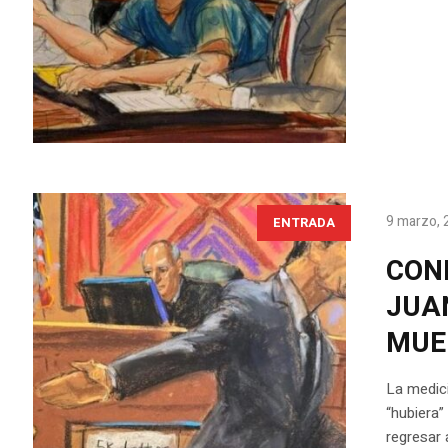
9 marzo, 
ENTRADA
CON
JUAN
MUE
La medici
“hubiera”
regresar 