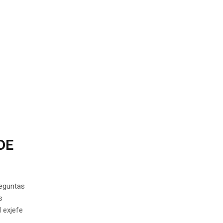
DE
reguntas
s
 exjefe