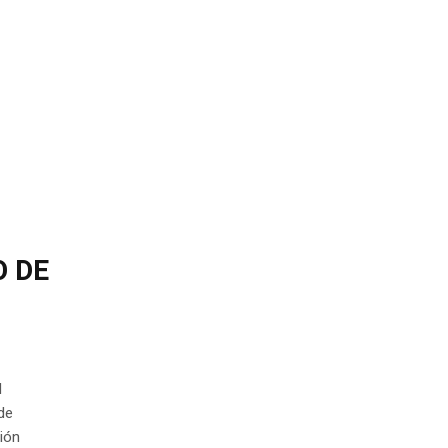
O DE
l
de
xión