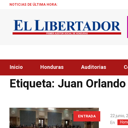
NOTICIAS DE ÚLTIMA HORA:
¡ÉXITO! BECA
Inicio
Honduras
Auditorias
C
Home
»
Juan Orlando Hernandez
Etiqueta:
Juan Orlando
22 junio,
ENTRADA
Hon
En