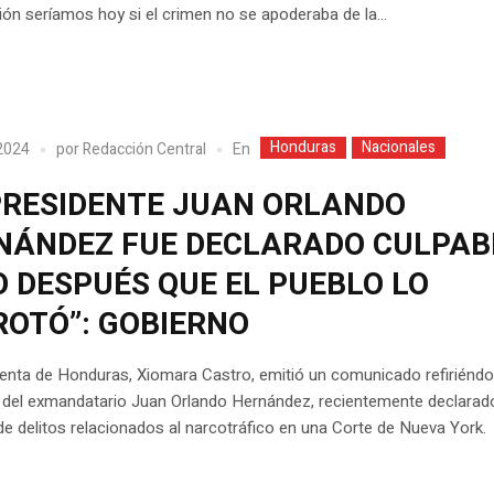
ón seríamos hoy si el crimen no se apoderaba de la...
Honduras
Nacionales
En
2024
por
Redacción Central
PRESIDENTE JUAN ORLANDO
NÁNDEZ FUE DECLARADO CULPAB
O DESPUÉS QUE EL PUEBLO LO
ROTÓ”: GOBIERNO
enta de Honduras, Xiomara Castro, emitió un comunicado refiriéndo
n del exmandatario Juan Orlando Hernández, recientemente declarad
de delitos relacionados al narcotráfico en una Corte de Nueva York.