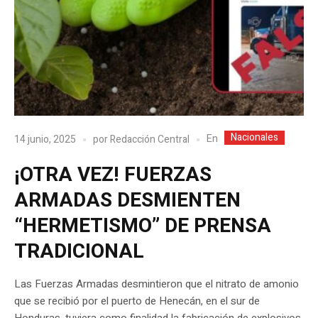
Nacionales
En
14 junio, 2025
por
Redacción Central
¡OTRA VEZ! FUERZAS
ARMADAS DESMIENTEN
“HERMETISMO” DE PRENSA
TRADICIONAL
Las Fuerzas Armadas desmintieron que el nitrato de amonio
que se recibió por el puerto de Henecán, en el sur de