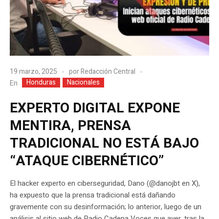
19 marzo, 2025
por
Redacción Central
Honduras
Nacionales
En
EXPERTO DIGITAL EXPONE
MENTIRA, PRENSA
TRADICIONAL NO ESTÁ BAJO
“ATAQUE CIBERNÉTICO”
El hacker experto en ciberseguridad, Dano (@danojbt en X),
ha expuesto que la prensa tradicional está dañando
gravemente con su desinformación; lo anterior, luego de un
análisis al sitio web de Radio Cadena Voces que ayer, tras la