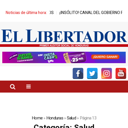
OS
Noticias de última hora:
¡INSÓLITO! CANAL DEL GOBIERNO PROMUEVE ZEDE PRÓSPERA
Home
»
Honduras
»
Salud
»
Página 13
Categoría:
Salud