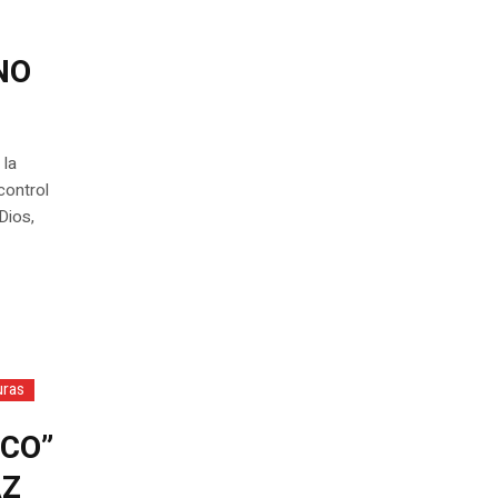
NO
 la
control
Dios,
ras
ICO”
PAZ