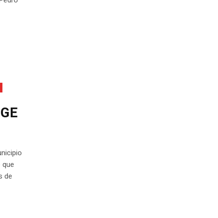
IGE
nicipio
e que
s de