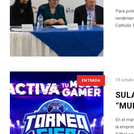
Para pote
rendimien
Catholic 
19 octubr
ENTRADA
SUL
“MUN
En el ma
la empres
fútbol co