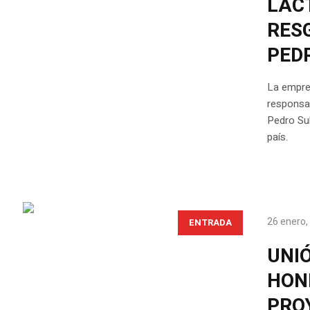
LAC
RES
PED
La empre
responsab
Pedro Sul
país.
26 enero,
ENTRADA
UNI
HON
PRO