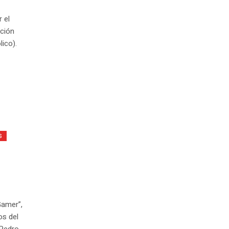
 el
ación
ico).
s
Gamer”,
os del
 Pedro