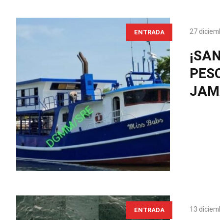
27 diciem
ENTRADA
¡SAN
PES
JAM
13 diciem
ENTRADA