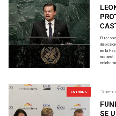
LEO
PRO
CAS
El recono
disposici
en la Res
noroeste 
colaborac
15 novie
ENTRADA
FUN
SE 