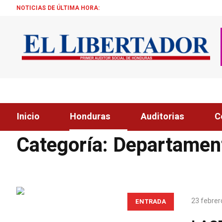
NOTICIAS DE ÚLTIMA HORA:
ALCALDE ZELA
Inicio
Honduras
Auditorias
C
Home
»
Honduras
»
Departamentales
»
Página 19
Categoría:
Departamen
23 febrer
ENTRADA