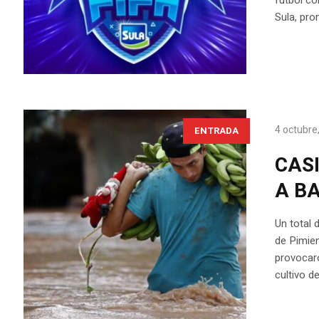
Sula, pr
4 octubre
ENTRADA
CASI
A B
Un total 
de Pimien
provocar
cultivo d