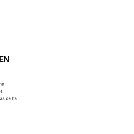
MEN
 ha
de
ras se ha