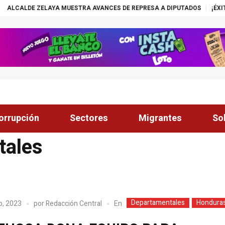
YA MUESTRA AVANCES DE REPRESA A DIPUTADOS
¡ÉXITO! BECAS NASS
orrupción
Sectores
Migrantes
So
tales
Departamentales
Hondura
En
o, 2023
por
Redacción Central