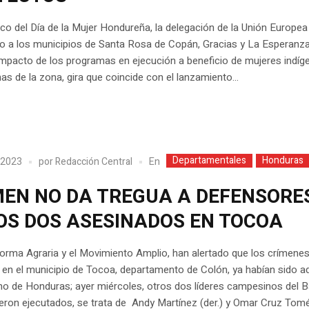
co del Día de la Mujer Hondureña, la delegación de la Unión Europea
o a los municipios de Santa Rosa de Copán, Gracias y La Esperanza
impacto de los programas en ejecución a beneficio de mujeres indíg
s de la zona, gira que coincide con el lanzamiento...
Departamentales
Honduras
En
 2023
por
Redacción Central
MEN NO DA TREGUA A DEFENSORE
OS DOS ASESINADOS EN TOCOA
orma Agraria y el Movimiento Amplio, han alertado que los crímene
 en el municipio de Tocoa, departamento de Colón, ya habían sido a
no de Honduras; ayer miércoles, otros dos líderes campesinos del B
ron ejecutados, se trata de Andy Martínez (der.) y Omar Cruz Tomé 