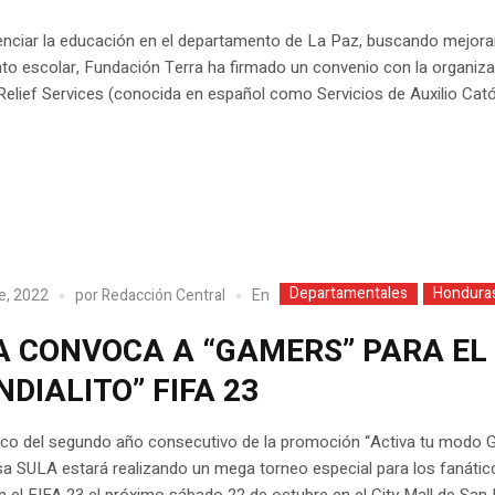
nciar la educación en el departamento de La Paz, buscando mejorar
to escolar, Fundación Terra ha firmado un convenio con la organiz
Relief Services (conocida en español como Servicios de Auxilio Catól
Departamentales
Hondura
En
e, 2022
por
Redacción Central
A CONVOCA A “GAMERS” PARA EL
DIALITO” FIFA 23
rco del segundo año consecutivo de la promoción “Activa tu modo 
a SULA estará realizando un mega torneo especial para los fanátic
n el FIFA 23 el próximo sábado 22 de octubre en el City Mall de San