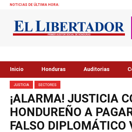
NOTICIAS DE ÚLTIMA HORA:
¡ÉXITO! BECAS 
Inicio
Honduras
Auditorias
C
JUSTICIA
SECTORES
¡ALARMA! JUSTICIA 
HONDUREÑO A PAGAR 
FALSO DIPLOMÁTICO