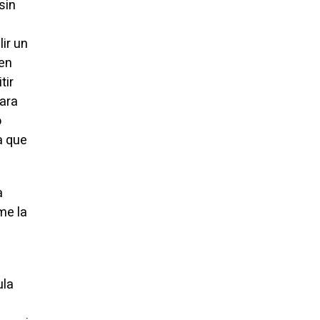
sin
ir un
 en
tir
ara
o
a que
a
me la
ula