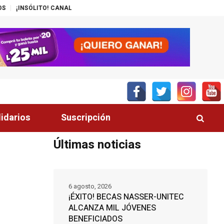
AL DEL GOBIERNO PROMUEVE ZEDE PRÓSPERA
MÁS DE 200 POLICÍAS DE
lidarios
Suscripción
Últimas noticias
6 agosto, 2026
¡ÉXITO! BECAS NASSER-UNITEC
ALCANZA MIL JÓVENES
BENEFICIADOS