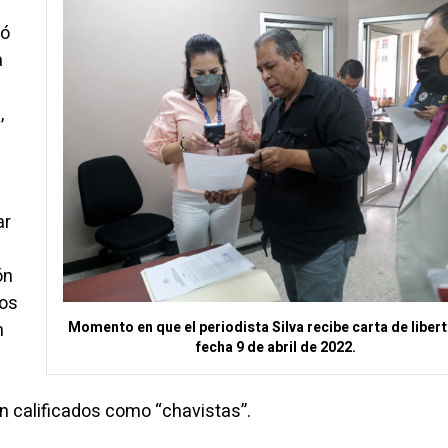
gó
a
,
ar
ón
eos
Momento en que el periodista Silva recibe carta de liber
n
fecha 9 de abril de 2022.
 calificados como “chavistas”.