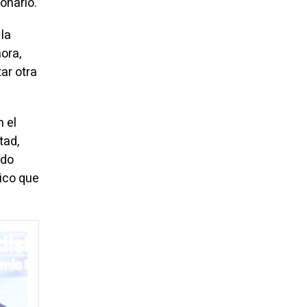
onario.
la
ora,
ar otra
n el
tad,
ido
ico que