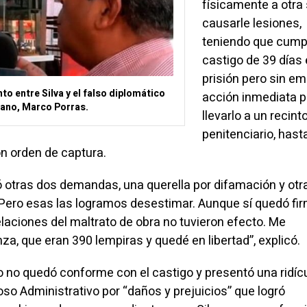
físicamente a otra 
causarle lesiones,
teniendo que cumpl
castigo de 39 días
prisión pero sin emi
o entre Silva y el falso diplomático
acción inmediata p
ano, Marco Porras.
llevarlo a un recint
penitenciario, hast
n orden de captura.
ó otras dos demandas, una querella por difamación y otr
 Pero esas las logramos desestimar. Aunque sí quedó fir
laciones del maltrato de obra no tuvieron efecto. Me
nza, que eran 390 lempiras y quedé en libertad”, explicó.
co no quedó conforme con el castigo y presentó una ridíc
so Administrativo por “daños y prejuicios” que logró