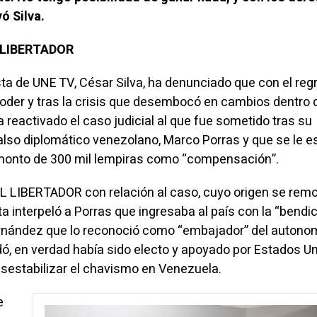
ó Silva.
L LIBERTADOR
sta de UNE TV, César Silva, ha denunciado que con el reg
poder y tras la crisis que desembocó en cambios dentro 
ha reactivado el caso judicial al que fue sometido tras su
also diplomático venezolano, Marco Porras y que se le e
 monto de 300 mil lempiras como “compensación”.
EL LIBERTADOR con relación al caso, cuyo origen se rem
a interpeló a Porras que ingresaba al país con la “bendic
rnández que lo reconoció como “embajador” del auton
dó, en verdad había sido electo y apoyado por Estados U
sestabilizar el chavismo en Venezuela.
e