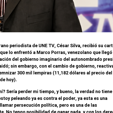
erano periodista de UNE TV, César Silva, recibió su car
 que lo enfrentó a Marco Porras, venezolano que llegó
ación del gobierno imaginario del autonombrado pres
idó; sin embargo, con el cambio de gobierno, reactiva
ndemnizar 300 mil lempiras (11,182 dólares al precio del
 de hoy).
í? Sería perder mi tiempo, y bueno, la verdad no tiene
stoy peleando ya es contra el poder, ya esta es una
llamar persecución política, pero es una de las
e. No tengo posibilidad de ganar nada, y con los der