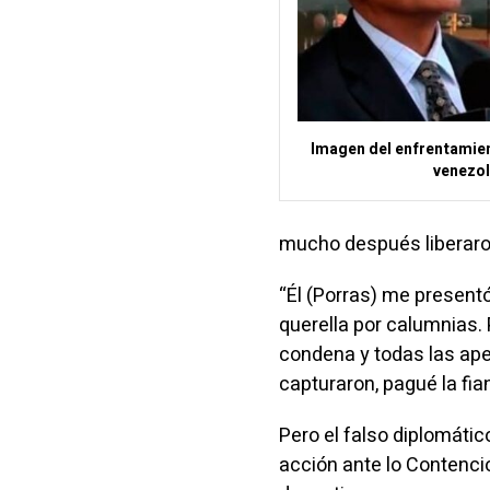
Imagen del enfrentamient
venezol
mucho después liberaro
“Él (Porras) me present
querella por calumnias.
condena y todas las ape
capturaron, pagué la fia
Pero el falso diplomáti
acción ante lo Contencio