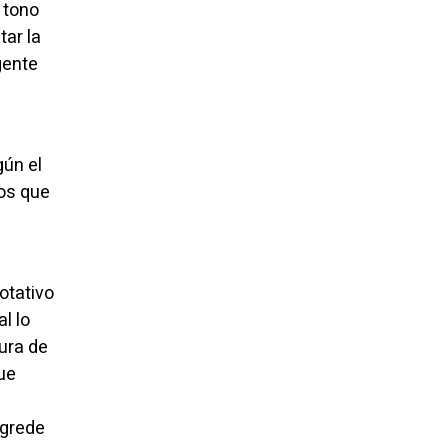
 tono
tar la
gente
gún el
gos que
rotativo
l lo
ura de
ue
agrede