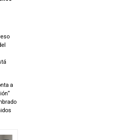
reso
del
stá
onta a
ión”
ombrado
nidos