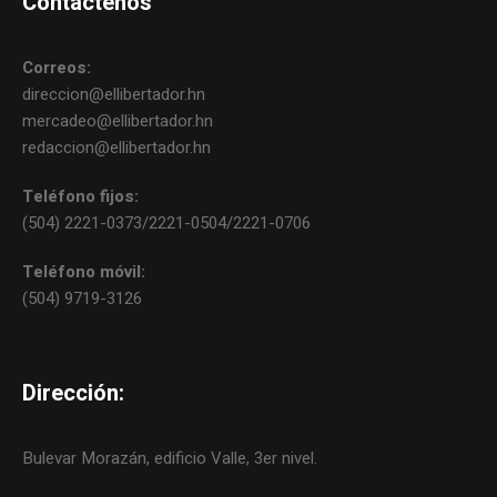
Contáctenos
Correos:
direccion@ellibertador.hn
mercadeo@ellibertador.hn
redaccion@ellibertador.hn
Teléfono fijos:
(504) 2221-0373/2221-0504/2221-0706
Teléfono móvil:
(504) 9719-3126
Dirección:
Bulevar Morazán, edificio Valle, 3er nivel.