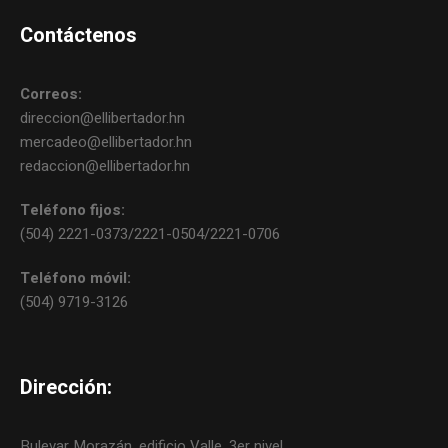
Contáctenos
Correos:
direccion@ellibertador.hn
mercadeo@ellibertador.hn
redaccion@ellibertador.hn
Teléfono fijos:
(504) 2221-0373/2221-0504/2221-0706
Teléfono móvil:
(504) 9719-3126
Dirección:
Bulevar Morazán, edificio Valle, 3er nivel.