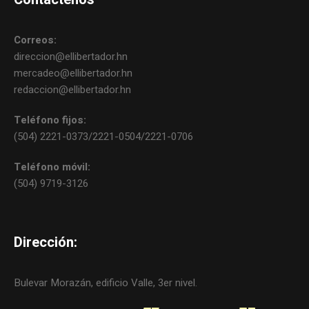
Correos:
direccion@ellibertador.hn
mercadeo@ellibertador.hn
redaccion@ellibertador.hn
Teléfono fijos:
(504) 2221-0373/2221-0504/2221-0706
Teléfono móvil:
(504) 9719-3126
Dirección:
Bulevar Morazán, edificio Valle, 3er nivel.