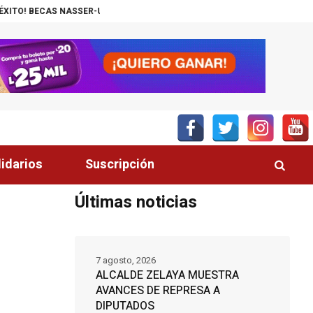
SER-UNITEC ALCANZA MIL JÓVENES BENEFICIADOS
¡INSÓLITO! CANAL 
lidarios
Suscripción
Últimas noticias
7 agosto, 2026
ALCALDE ZELAYA MUESTRA
AVANCES DE REPRESA A
DIPUTADOS