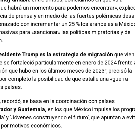
que habrá un momento para podernos encontrar», explicó
cia de prensa y en medio de las fuertes polémicas des
enazado con incrementar un 25 % los aranceles a Méxic
asivas para «sancionar» las políticas migratorias y de
m.
residente Trump es la estrategia de migración
que vien
se fortaleció particularmente en enero de 2024 frente 
ión que hubo en los últimos meses de 2023″, precisó la
 por completo la
posibilidad
de que estalle una «guerra
s países.
, recordó, se basa en la coordinación con países
vador y Guatemala,
en los que México impulsa los prog
’ y ‘Jóvenes construyendo el futuro’, que apuntan a evi
 por motivos económicos.