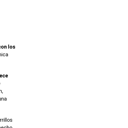
con los
mica
dece
e
n,
una
rillos
hecho.