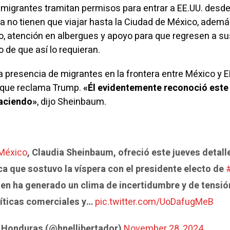
s
migrantes
tramitan permisos para entrar a EE.UU. desde
 ya no tienen que viajar hasta la Ciudad de México, adem
jo, atención en albergues y apoyo para que regresen a su
 de que así lo requieran.
 presencia de migrantes en la frontera entre México y E
 que reclama Trump.
«Él evidentemente reconoció este
haciendo»
, dijo
Sheinbaum
.
México
, Claudia Sheinbaum, ofreció este jueves detall
ca que sostuvo la víspera con el presidente electo de
ien ha generado un clima de incertidumbre y de tensió
olíticas comerciales y…
pic.twitter.com/UoDafugMeB
 Honduras (@hnellibertador)
November 28, 2024