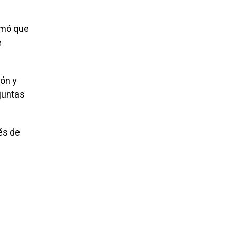
rmó que
e
ón y
njuntas
és de