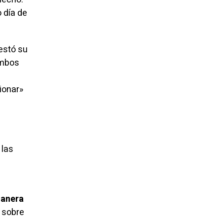
 día de
estó su
ambos
ionar»
 las
manera
s sobre