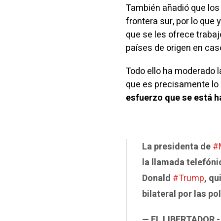
También añadió que lo
frontera sur, por lo que
que se les ofrece traba
países de origen en caso
Todo ello ha moderado la
que es precisamente lo
esfuerzo que se está 
La presidenta de
#
la llamada telefóni
Donald
#Trump
, qu
bilateral por las p
— EL LIBERTADOR -