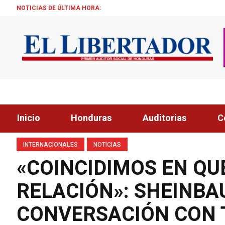
NOTICIAS DE ÚLTIMA HORA:
ALCALDE ZEL
Inicio
Honduras
Auditorias
C
INTERNACIONALES
NOTICIAS
«COINCIDIMOS EN Q
RELACIÓN»: SHEINBA
CONVERSACIÓN CON