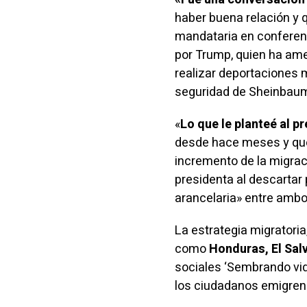
haber buena relación y 
mandataria en conferen
por
Trump
, quien ha am
realizar
deportaciones
m
seguridad de Sheinbau
«
Lo que le planteé al p
desde hace meses y que 
incremento de la migrac
presidenta al descartar
arancelaria» entre ambo
La estrategia migratoria
como
Honduras, El Sal
sociales ‘Sembrando vida
los ciudadanos emigren