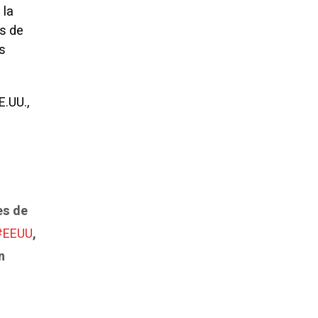
 la
ás de
s
E.UU.,
es de
#EEUU
,
n