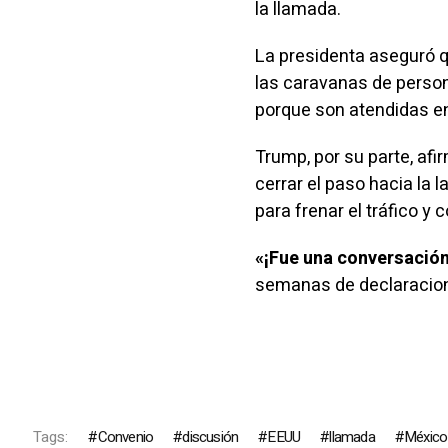
la llamada.
La presidenta aseguró q
las caravanas de person
porque son atendidas e
Trump, por su parte, af
cerrar el paso hacia la 
para frenar el tráfico y
c
«¡Fue una conversación
semanas de declaracio
Tags:
Convenio
discusión
EEUU
llamada
México