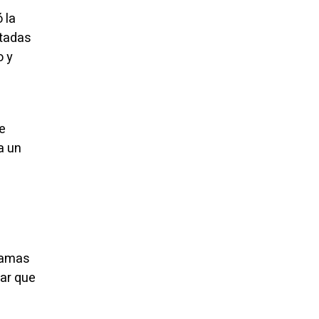
 la
atadas
o y
e
a un
ramas
tar que