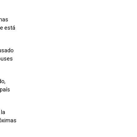
onas
se está
cusado
obuses
do,
 país
 la
róximas