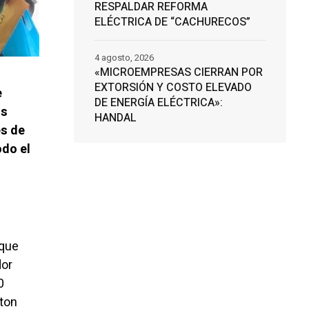
RESPALDAR REFORMA
ELÉCTRICA DE “CACHURECOS”
4 agosto, 2026
«MICROEMPRESAS CIERRAN POR
EXTORSIÓN Y COSTO ELEVADO
e
DE ENERGÍA ELÉCTRICA»:
os
HANDAL
es de
odo el
 que
dor
0
gton