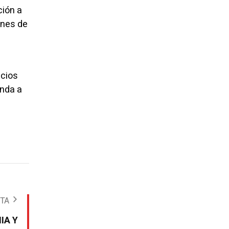
ción a
ones de
icios
enda a
OTA
IA Y