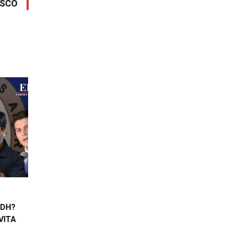
ASCO
IDH?
VITA