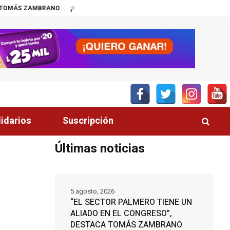
NO
¡UNA HONDA PARA CADA ESTILO DE VIDA!
¿SIN ARGUMENTOS ANTE
lidarios
Suscripción
Últimas noticias
5 agosto, 2026
“EL SECTOR PALMERO TIENE UN
ALIADO EN EL CONGRESO”,
DESTACA TOMÁS ZAMBRANO