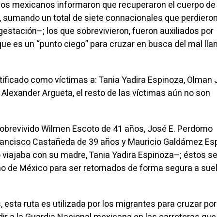
ios mexicanos informaron que recuperaron el cuerpo de 
sumando un total de siete connacionales que perdieron 
estación–; los que sobrevivieron, fueron auxiliados por
ue es un “punto ciego” para cruzar en busca del mal ll
ificado como víctimas a: Tania Yadira Espinoza, Olman 
lexander Argueta, el resto de las víctimas aún no son
sobrevivido Wilmen Escoto de 41 años, José E. Perdomo
rancisco Castañeda de 39 años y Mauricio Galdámez Es
 viajaba con su madre, Tania Yadira Espinoza–; éstos s
rno de México para ser retornados de forma segura a sue
, esta ruta es utilizada por los migrantes para cruzar por