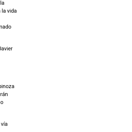
la
la vida
amado
Javier
pinoza
erán
lo
 vía