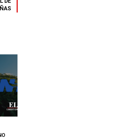
L DE
ÑAS
NO