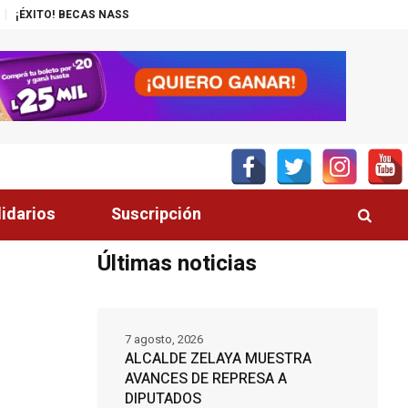
 NASSER-UNITEC ALCANZA MIL JÓVENES BENEFICIADOS
¡INSÓLITO! CA
lidarios
Suscripción
Últimas noticias
7 agosto, 2026
ALCALDE ZELAYA MUESTRA
AVANCES DE REPRESA A
DIPUTADOS