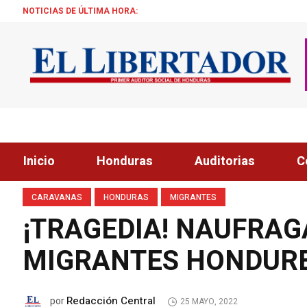
NOTICIAS DE ÚLTIMA HORA:
ALCALDE
Inicio
Honduras
Auditorias
C
CARAVANAS
HONDURAS
MIGRANTES
¡TRAGEDIA! NAUFRAG
MIGRANTES HONDUR
Redacción Central
por
25 MAYO, 2022