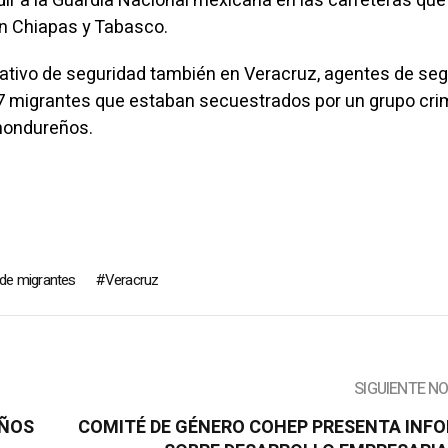
r a la Guardia Nacional mexicana en las carreteras que
n Chiapas y Tabasco.
erativo de seguridad también en Veracruz, agentes de se
57 migrantes que estaban secuestrados por un grupo crim
 hondureños.
de migrantes
Veracruz
SIGUIENTE N
EÑOS
COMITÉ DE GÉNERO COHEP PRESENTA INF