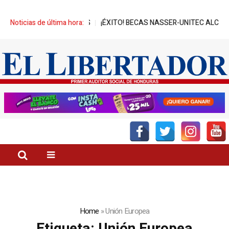
S
Noticias de última hora:
¡ÉXITO! BECAS NASSER-UNITEC ALCANZA MIL JÓVENES BENEFICI
Home
»
Unión Europea
Etiqueta:
Unión Europea