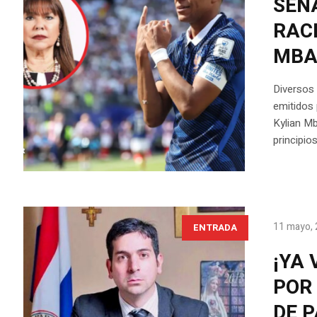
SEN
RAC
MBA
Diversos 
emitidos 
Kylian Mb
principio
11 mayo,
ENTRADA
¡YA
POR
DE 