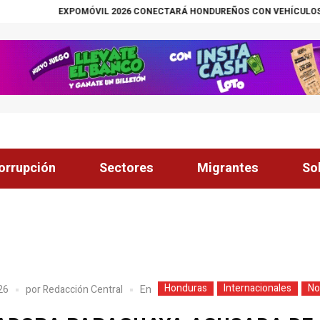
EXPOMÓVIL 2026 CONECTARÁ HONDUREÑOS CON VEHÍCULOS HÍBRID
orrupción
Sectores
Migrantes
So
Honduras
Internacionales
No
En
026
por
Redacción Central