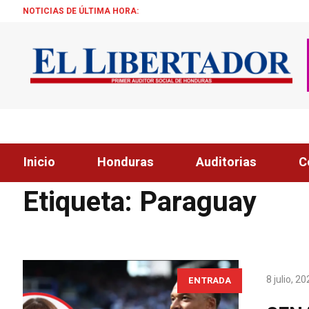
NOTICIAS DE ÚLTIMA HORA:
Inicio
Honduras
Auditorias
C
Home
»
Paraguay
Etiqueta:
Paraguay
8 julio, 2
ENTRADA