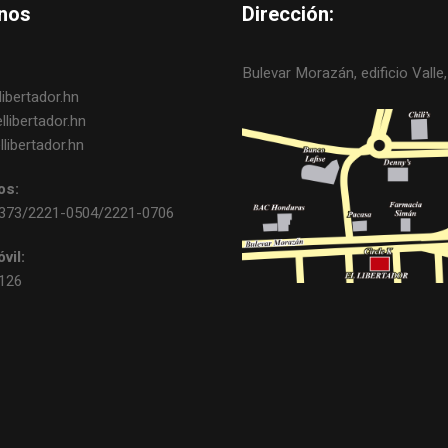
nos
Dirección:
Bulevar Morazán, edificio Valle, 
ibertador.hn
libertador.hn
libertador.hn
os:
0373/2221-0504/2221-0706
vil:
3126