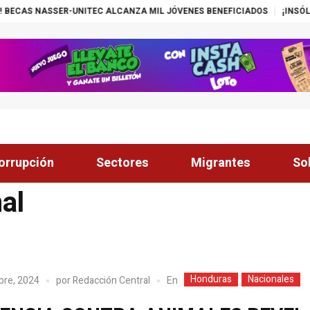
AS NASSER-UNITEC ALCANZA MIL JÓVENES BENEFICIADOS
¡INSÓLITO! 
orrupción
Sectores
Migrantes
So
al
Honduras
Nacionales
En
bre, 2024
por
Redacción Central