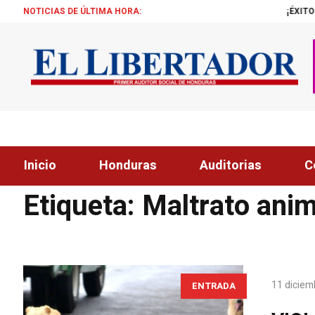
NOTICIAS DE ÚLTIMA HORA:
¡ÉXITO! BEC
Inicio
Honduras
Auditorias
C
Home
»
Maltrato animal
Etiqueta:
Maltrato anim
11 diciem
ENTRADA