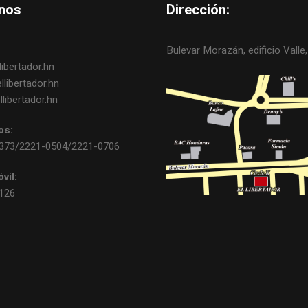
nos
Dirección:
Bulevar Morazán, edificio Valle, 
ibertador.hn
libertador.hn
libertador.hn
os:
0373/2221-0504/2221-0706
vil:
3126