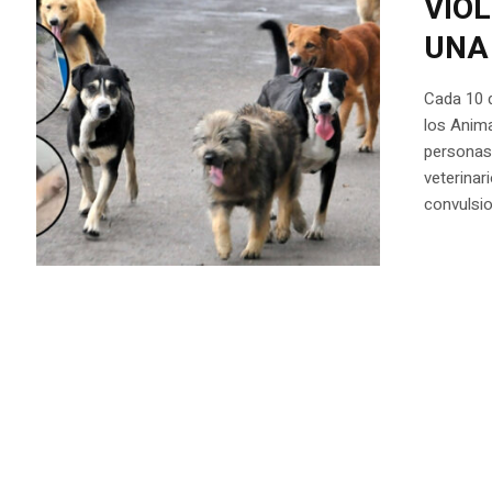
VIO
UNA
Cada 10 d
los Anim
personas
veterinar
convulsio