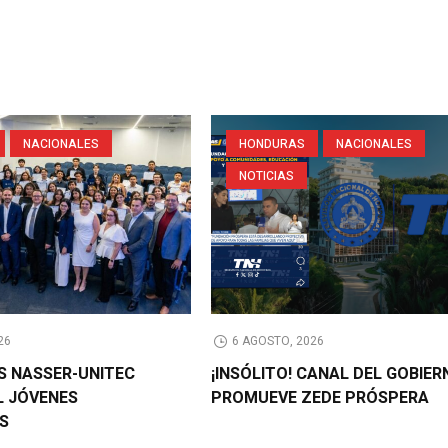
NACIONALES
HONDURAS
NACIONALES
NOTICIAS
26
6 AGOSTO, 2026
AS NASSER-UNITEC
¡INSÓLITO! CANAL DEL GOBIER
L JÓVENES
PROMUEVE ZEDE PRÓSPERA
OS