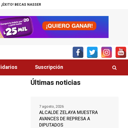
ASSER-UNITEC ALCANZA MIL JÓVENES BENEFICIADOS
¡INSÓLITO! CAN
lidarios
Suscripción
Últimas noticias
7 agosto, 2026
ALCALDE ZELAYA MUESTRA
AVANCES DE REPRESA A
DIPUTADOS