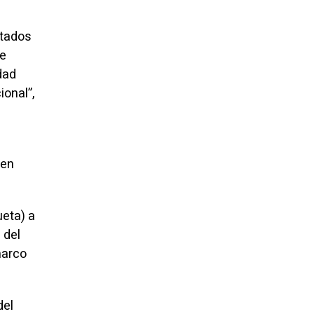
utados
ve
idad
ional”,
 en
ueta) a
 del
marco
del