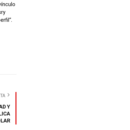
vínculo
sry
rfil”.
OTA
AD Y
LICA
OLAR