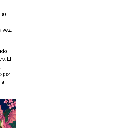
500
a vez,
ado
es. El
,
o por
la