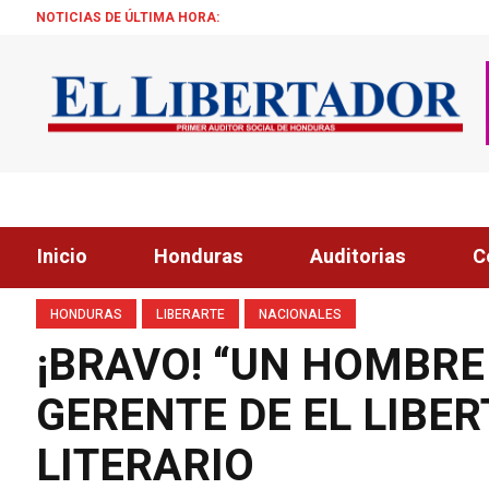
NOTICIAS DE ÚLTIMA HORA:
ALCALDE ZEL
Inicio
Honduras
Auditorias
C
HONDURAS
LIBERARTE
NACIONALES
¡BRAVO! “UN HOMBRE
GERENTE DE EL LIBE
LITERARIO