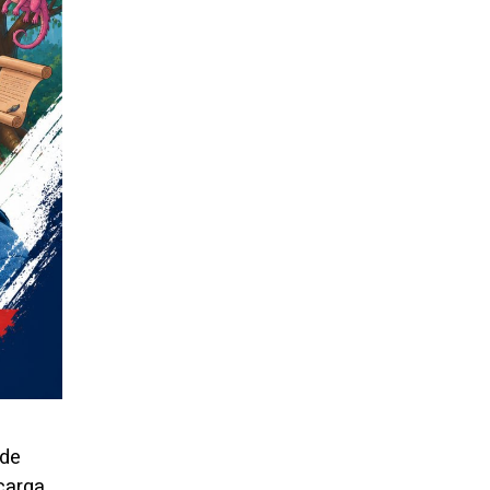
 de
 carga