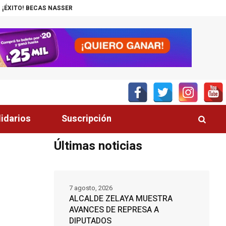
SER-UNITEC ALCANZA MIL JÓVENES BENEFICIADOS
¡INSÓLITO! CANAL 
lidarios
Suscripción
Últimas noticias
7 agosto, 2026
ALCALDE ZELAYA MUESTRA
AVANCES DE REPRESA A
DIPUTADOS