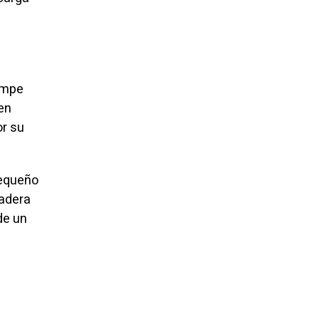
rumpe
en
or su
pequeño
dadera
de un