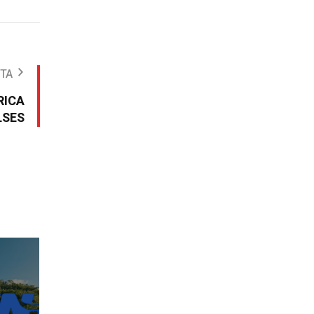
OTA
RICA
LSES