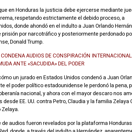
ue en Honduras la justicia debe ejercerse mediante jue
uprema, respetando estrictamente el debido proceso, a
nidos, donde ahondó en el indulto a Juan Orlando Herná
prisión por narcotráfico y posteriormente perdonado por
nse, Donald Trump.
 CONDENA AUDIOS DE CONSPIRACIÓN INTERNACIONAL
MUDA ANTE «SACUDIDA» DEL PODER
 cómo un jurado en Estados Unidos condenó a Juan Orla
e el poder político estadounidense le perdonó la pena, 
oberanía nacional, y ahora con el mayor descaro nos a
 desde EE. UU. contra Petro, Claudia y la familia Zelaya
 Zelaya.
e de audios fueron revelados por la plataforma Honduras
 Red, donde, a través del indulto a Hernández, aparentem