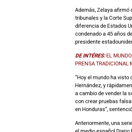
Además, Zelaya afirmó q
tribunales y la Corte S
diferencia de Estados U
condenado a 45 años de 
presidente estadounide
DE INTÉRES:
EL MUNDO
PRENSA TRADICIONAL 
“Hoy el mundo ha visto
Hernández, y rápidament
a cambio de vender la s
con crear pruebas falsas
en Honduras”, sentenció
Anteriormente, una seri
el medio español Diario