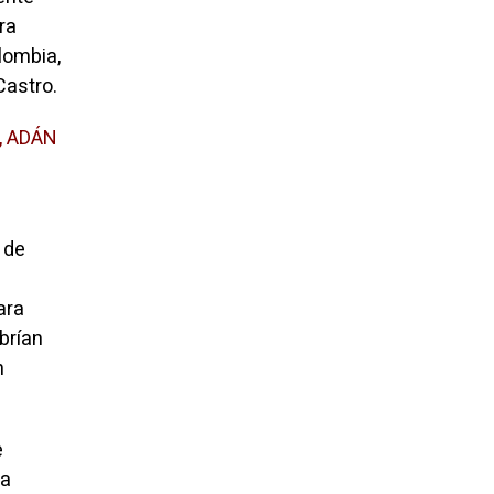
ra
lombia,
Castro.
, ADÁN
 de
ara
brían
n
e
 a