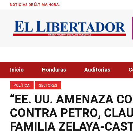
NOTICIAS DE ÚLTIMA HORA:
¡ÉXITO! BEC
Inicio
Honduras
Auditorias
C
POLÍTICA
SECTORES
“EE. UU. AMENAZA C
CONTRA PETRO, CLAU
FAMILIA ZELAYA-CAS