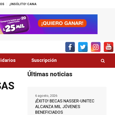
CANAL DEL GOBIERNO PROMUEVE ZEDE PRÓSPERA
MÁS DE 200 POLICÍA
lidarios
Suscripción
Últimas noticias
SAS
6 agosto, 2026
¡ÉXITO! BECAS NASSER-UNITEC
ALCANZA MIL JÓVENES
BENEFICIADOS