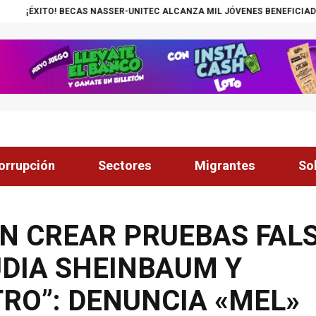
AS NASSER-UNITEC ALCANZA MIL JÓVENES BENEFICIADOS
¡INSÓLITO! 
orrupción
Sectores
Migrantes
So
ON CREAR PRUEBAS FAL
DIA SHEINBAUM Y
TRO”: DENUNCIA «MEL»