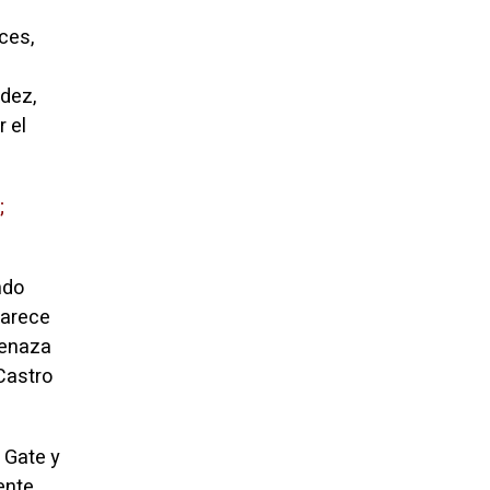
ces,
ndez,
 el
;
ndo
parece
menaza
 Castro
 Gate y
ente