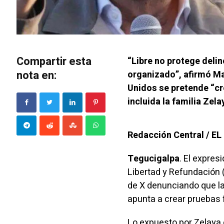
Compartir esta
“Libre no protege delin
nota en:
organizado”, afirmó M
Unidos se pretende “cre
incluida la familia Zel
Redacción Central / E
Tegucigalpa
. El expre
Libertad y Refundación 
de X denunciando que l
apunta a crear pruebas f
Lo expuesto por Zelaya o