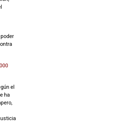
l
 poder
contra
,000
gún el
se ha
mpero,
usticia