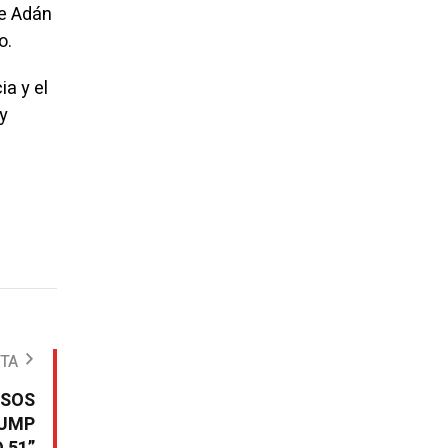
de Adán
o.
ia y el
y
OTA
RSOS
RUMP