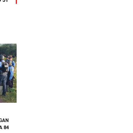
 51”
EGAN
A 84