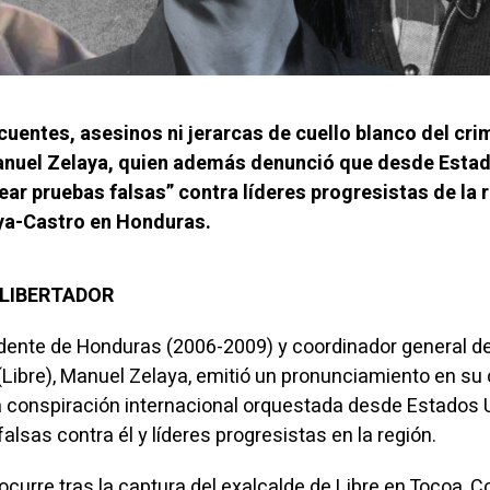
cuentes, asesinos ni jerarcas de cuello blanco del cr
anuel Zelaya, quien además denunció que desde Esta
ar pruebas falsas” contra líderes progresistas de la 
aya-Castro en Honduras.
L LIBERTADOR
sidente de Honduras (2006-2009) y coordinador general d
(Libre), Manuel Zelaya, emitió un pronunciamiento en su
a conspiración internacional orquestada desde Estados 
alsas contra él y líderes progresistas en la región.
curre tras la captura del exalcalde de Libre en Tocoa, Co