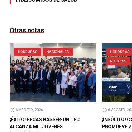
FIDEICOMISOS DE SALUD
Otras notas
HONDURAS
NACIONALES
HONDURAS
NOTICIAS
6 AGOSTO, 2026
6 AGOSTO, 20
¡ÉXITO! BECAS NASSER-UNITEC
¡INSÓLITO! 
ALCANZA MIL JÓVENES
PROMUEVE Z