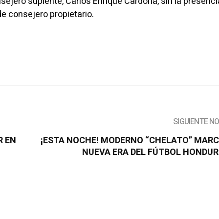
nsejero suplente, Carlos Enrique Cardona, sin la presenci
e consejero propietario.
SIGUIENTE N
R EN
¡ESTA NOCHE! MODERNO “CHELATO” MAR
NUEVA ERA DEL FÚTBOL HONDU