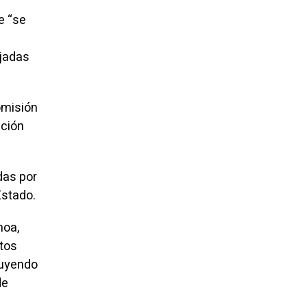
e “se
ejadas
omisión
ución
das por
Estado.
hoa,
ntos
luyendo
de