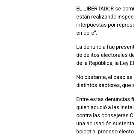
EL LIBERTADOR se comuni
están realizando inspec
interpuestas por repres
en cero”.
La denuncia fue present
de delitos electorales d
de la República, la Ley 
No obstante, el caso se
distintos sectores, que
Entre estas denuncias f
quien acudió a las insta
contra las consejeras Co
una acusación sustentad
boicot al proceso elector