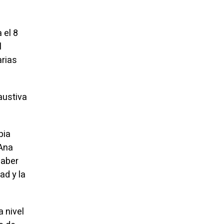
l
 el 8
l
arias
austiva
pia
 Ana
haber
ad y la
a nivel