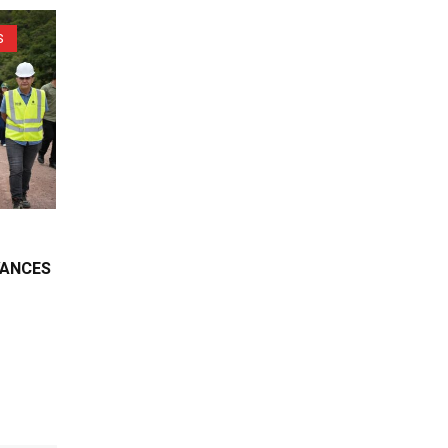
S
VANCES