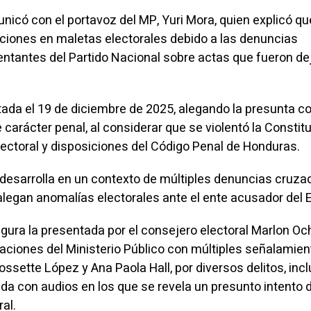
có con el portavoz del MP, Yuri Mora, quien explicó qu
ciones en maletas electorales debido a las denuncias
entantes del Partido Nacional sobre actas que fueron d
ada el 19 de diciembre de 2025, alegando la presunta c
e carácter penal, al considerar que se violentó la Constit
Electoral y disposiciones del Código Penal de Honduras.
 desarrolla en un contexto de múltiples denuncias cruza
 alegan anomalías electorales ante el ente acusador del 
igura la presentada por el consejero electoral Marlon Oc
laciones del Ministerio Público con múltiples señalamie
ssette López y Ana Paola Hall, por diversos delitos, inc
a con audios en los que se revela un presunto intento 
al.