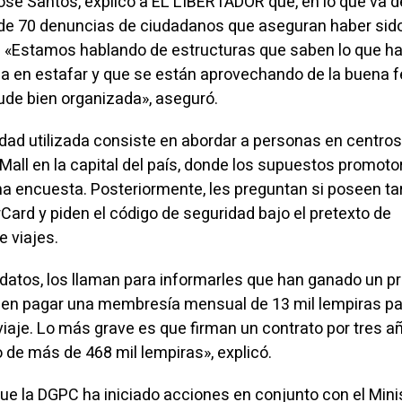
José Santos, explicó a EL LIBERTADOR que, en lo que va d
 de 70 denuncias de ciudadanos que aseguran haber sid
. «Estamos hablando de estructuras que saben lo que h
ia en estafar y que se están aprovechando de la buena f
aude bien organizada», aseguró.
dad utilizada consiste en abordar a personas en centros
Mall en la capital del país, donde los supuestos promoto
una encuesta. Posteriormente, les preguntan si poseen ta
Card y piden el código de seguridad bajo el pretexto de
e viajes.
 datos, los llaman para informarles que han ganado un p
ben pagar una membresía mensual de 13 mil lempiras pa
viaje. Lo más grave es que firman un contrato por tres añ
 de más de 468 mil lempiras», explicó.
ue la DGPC ha iniciado acciones en conjunto con el Mini