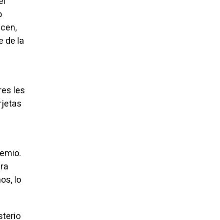
el
o
acen,
e de la
res les
rjetas
remio.
ra
os, lo
sterio