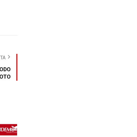
OTA
TODO
LOTO