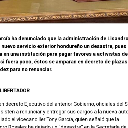
García ha denunciado que la administración de Lisandr
 nuevo servicio exterior hondureño un desastre, pues
ía en una institución para pagar favores a activistas de
r si fuera poco, éstos se amparan en decreto de plazas
dez para no renunciar.
L LIBERTADOR
 decreto Ejecutivo del anterior Gobierno, oficiales del S
sisten a renunciar y entregar sus cargos a la nueva aut
ciado el vicecanciller Tony García, quien señaló que la
dro Rosales ha dejado un “desastre” en la Secretaría de