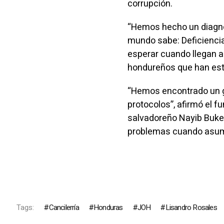
corrupción.
“Hemos hecho un diagnó
mundo sabe: Deficiencia,
esperar cuando llegan a
hondureños que han est
“Hemos encontrado un g
protocolos”, afirmó el 
salvadoreño Nayib Bukel
problemas cuando asum
Tags:
Cancilerría
Honduras
JOH
Lisandro Rosales