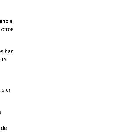
sencia
 otros
os han
que
as en
a
 de