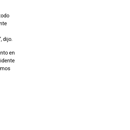
todo
ente
 dijo.
nto en
sidente
ismos