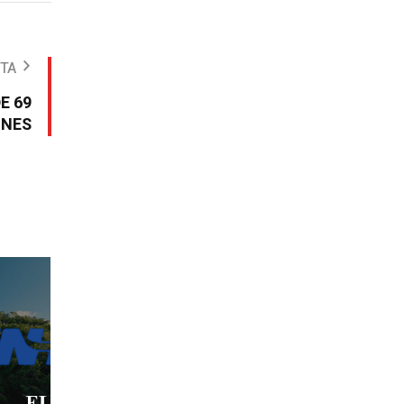
OTA
E 69
ONES