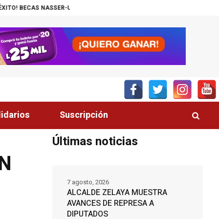
ER-UNITEC ALCANZA MIL JÓVENES BENEFICIADOS
¡INSÓLITO! CANAL D
lidarios
Suscripción
Últimas noticias
EN
7 agosto, 2026
ALCALDE ZELAYA MUESTRA
AVANCES DE REPRESA A
DIPUTADOS