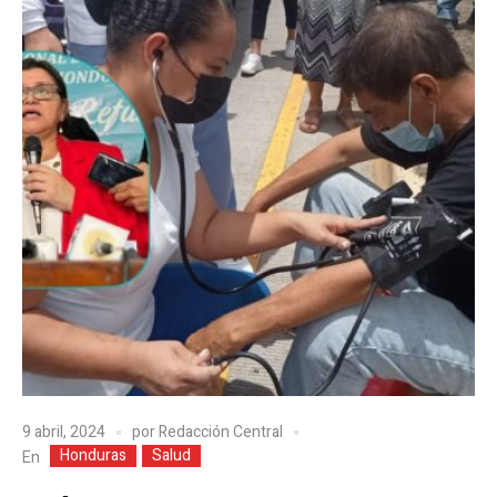
9 abril, 2024
por
Redacción Central
Honduras
Salud
En