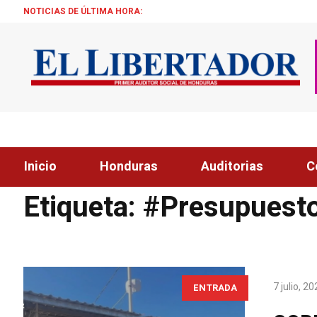
NOTICIAS DE ÚLTIMA HORA:
¡ÉX
Inicio
Honduras
Auditorias
C
Home
»
#Presupuesto de seguridad en las escuelas
Etiqueta:
#Presupuesto
7 julio, 2
ENTRADA