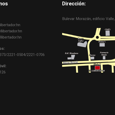
nos
Dirección:
Bulevar Morazán, edificio Valle, 
ibertador.hn
libertador.hn
libertador.hn
os:
0373/2221-0504/2221-0706
vil:
3126