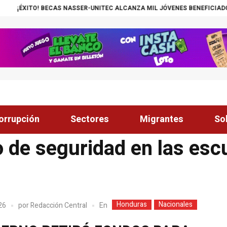
ITO! BECAS NASSER-UNITEC ALCANZA MIL JÓVENES BENEFICIADOS
¡IN
orrupción
Sectores
Migrantes
So
 de seguridad en las esc
Honduras
Nacionales
En
026
por
Redacción Central