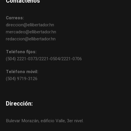
Contáctenos
Correos:
direccion@ellibertador.hn
mercadeo@ellibertador.hn
redaccion@ellibertador.hn
Teléfono fijos:
(504) 2221-0373/2221-0504/2221-0706
Teléfono móvil:
(504) 9719-3126
Dirección:
Bulevar Morazán, edificio Valle, 3er nivel.