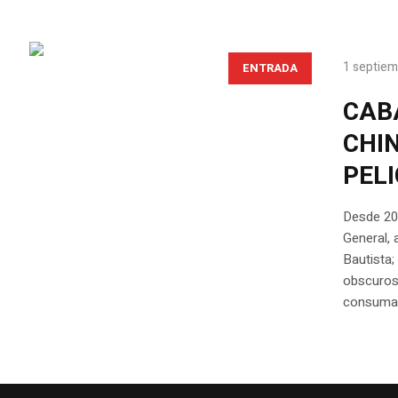
1 septiem
ENTRADA
CAB
CHIN
PEL
Desde 20
General,
Bautista;
obscuros 
consumaro