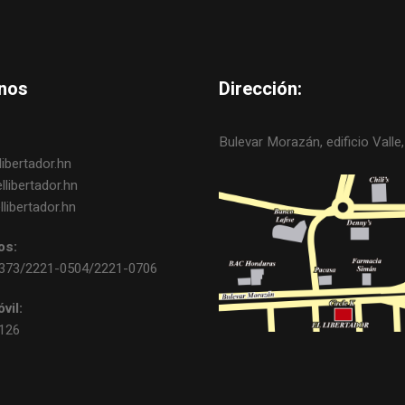
nos
Dirección:
Bulevar Morazán, edificio Valle, 
ibertador.hn
libertador.hn
libertador.hn
os:
0373/2221-0504/2221-0706
vil:
3126