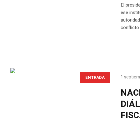
El presid
ese insti
autoridad
conflicto
1 septiem
ENTRADA
NAC
DIÁ
FIS