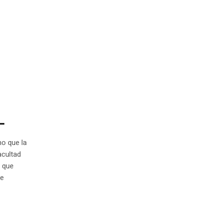
L
ho que la
acultad
a que
te