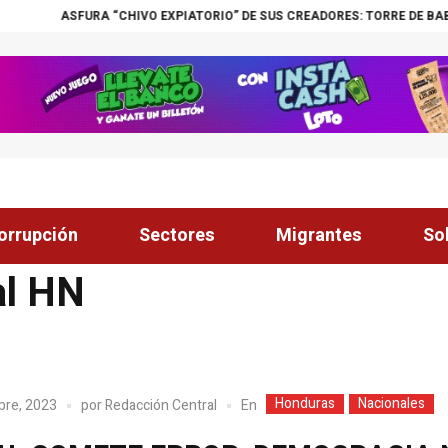
ASFURA “CHIVO EXPIATORIO” DE SUS CREADORES: TORRE DE BABEL DEV
orrupción
Sectores
Migrantes
So
al HN
Honduras
Nacionales
En
bre, 2023
por
Redacción Central