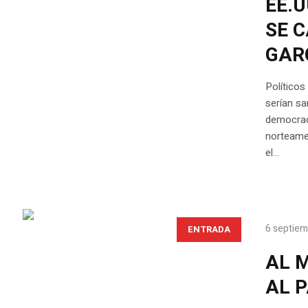
EE.
SE C
GAR
Políticos
serían sa
democraci
norteame
el...
6 septiem
ENTRADA
AL 
AL P