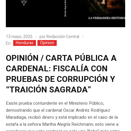
13 mayo, 2025
por
Redacción Central
Honduras
Opinion
En
OPINIÓN / CARTA PÚBLICA A
CARDENAL: FISCALÍA CON
PRUEBAS DE CORRUPCIÓN Y
“TRAICIÓN SAGRADA”
Existe prueba contundente en el Ministerio Público,
demostrando que el cardenal Oscar Andrés Rodríguez
Maradiaga, recibió dinero y está implicado en el caso de la
estafa a la señora Martha Alegría Reichmann; esto viene a