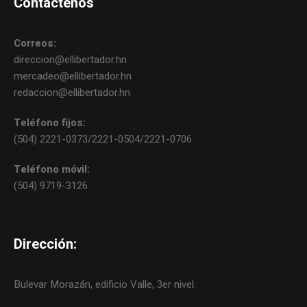
Contáctenos
Correos:
direccion@ellibertador.hn
mercadeo@ellibertador.hn
redaccion@ellibertador.hn
Teléfono fijos:
(504) 2221-0373/2221-0504/2221-0706
Teléfono móvil:
(504) 9719-3126
Dirección:
Bulevar Morazán, edificio Valle, 3er nivel.