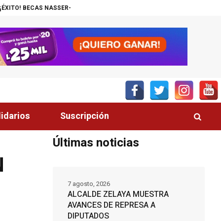
SER-UNITEC ALCANZA MIL JÓVENES BENEFICIADOS
¡INSÓLITO! CANAL 
lidarios
Suscripción
Últimas noticias
N
É
7 agosto, 2026
ALCALDE ZELAYA MUESTRA
AVANCES DE REPRESA A
DIPUTADOS