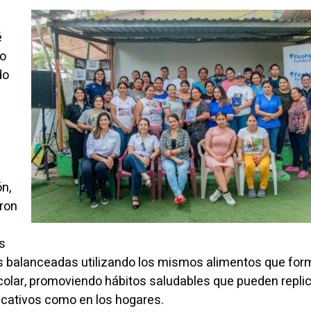
é
do
do
ón,
eron
s
s balanceadas utilizando los mismos alimentos que fo
colar, promoviendo hábitos saludables que pueden repli
ucativos como en los hogares.