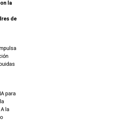
on la
dres de
impulsa
ción
ibuidas
MA para
la
 A la
zo