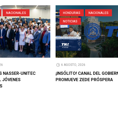
NACIONALES
HONDURAS
NACIONALES
NOTICIAS
26
6 AGOSTO, 2026
AS NASSER-UNITEC
¡INSÓLITO! CANAL DEL GOBIER
L JÓVENES
PROMUEVE ZEDE PRÓSPERA
OS