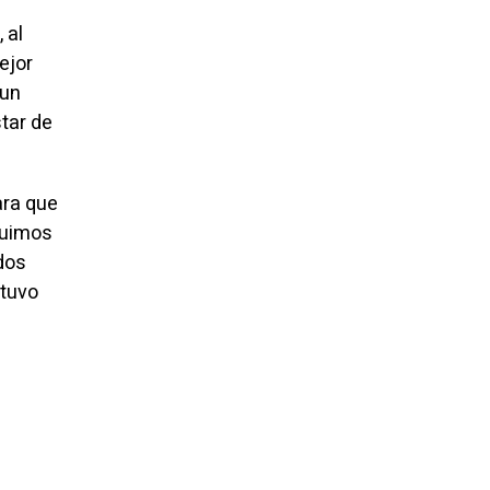
 al
ejor
 un
tar de
ara que
eguimos
ados
stuvo