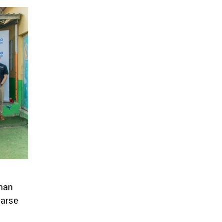
rman
carse