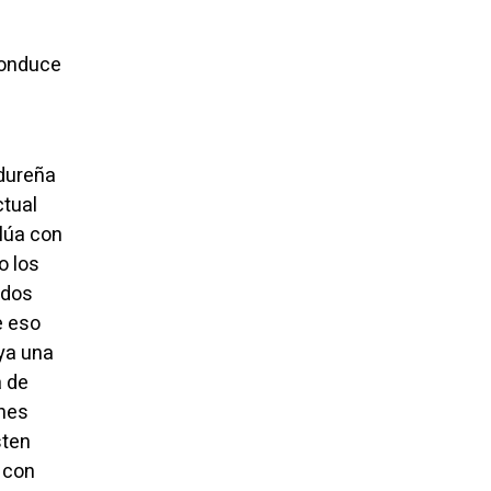
conduce
dureña
ctual
lúa con
 los
idos
e eso
aya una
a de
ones
sten
 con