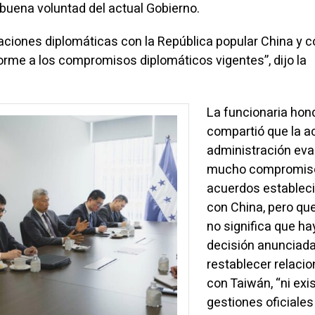
 buena voluntad del actual Gobierno.
aciones diplomáticas con la República popular China y 
forme a los compromisos diplomáticos vigentes”, dijo la
La funcionaria hon
compartió que la a
administración eva
mucho compromiso
acuerdos establec
con China, pero qu
no significa que h
decisión anunciad
restablecer relaci
con Taiwán, “ni exi
gestiones oficiales