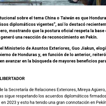
itucional sobre el tema China o Taiwán es que Hondur
sos diplomáticos vigentes”, así lo destacó reciente
üero, mostrando que la postura oficial respeta la base
e generó una reacción de reconocimiento en Pekín.
del Ministerio de Asuntos Exteriores, Guo Jiakun, elogi
bierno de Honduras y, en función de lo anterior, reiter
 en avanzar en la búsqueda de mayores beneficios par
L LIBERTADOR
 de la Secretaría de Relaciones Exteriores, Mireya Agüero,
s sigue respetando los acuerdos diplomáticos firmados
 en 2023 y esto ha tenido una gran connotación en Pekí