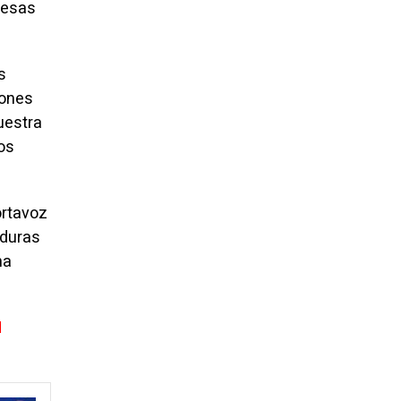
nesas
s
iones
nuestra
os
ortavoz
nduras
na
N