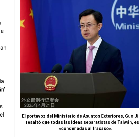
a
de
van
la
n’
ás
el
El portavoz del Ministerio de Asuntos Exteriores, Guo Ji
resaltó que todas las ideas separatistas de Taiwán, e
«condenadas al fracaso».