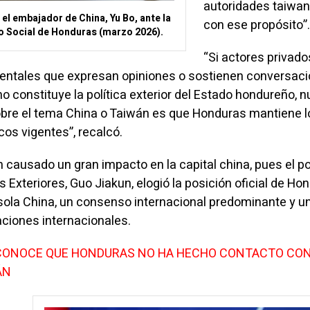
autoridades taiwa
el embajador de China, Yu Bo, ante la
con ese propósito”.
o Social de Honduras (marzo 2026).
“Si actores privado
mentales que expresan opiniones o sostienen conversac
no constituye la política exterior del Estado hondureño, 
sobre el tema China o Taiwán es que Honduras mantiene l
os vigentes”, recalcó.
 causado un gran impacto en la capital china, pues el p
s Exteriores, Guo Jiakun, elogió la posición oficial de Ho
a sola China, un consenso internacional predominante y u
aciones internacionales.
CONOCE QUE HONDURAS NO HA HECHO CONTACTO CO
ÁN