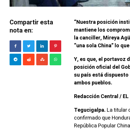
Compartir esta
“Nuestra posición inst
nota en:
mantiene los compromi
la canciller, Mireya Ag
“una sola China” lo qu
Y, es que, el portavoz 
posición oficial del Go
su país está dispuesto
ambos pueblos.
Redacción Central / E
Tegucigalpa.
La titular
confirmado que Hondura
República Popular China