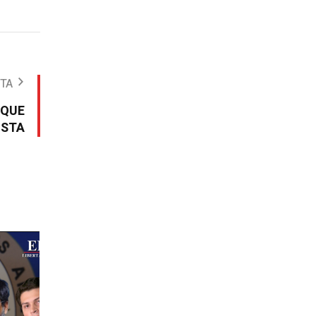
OTA
 QUE
ISTA