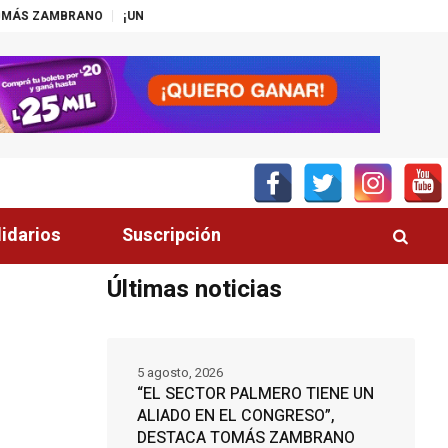
UNA HONDA PARA CADA ESTILO DE VIDA!
¿SIN ARGUMENTOS ANTE LA CI
lidarios
Suscripción
Últimas noticias
A
5 agosto, 2026
“EL SECTOR PALMERO TIENE UN
ALIADO EN EL CONGRESO”,
DESTACA TOMÁS ZAMBRANO