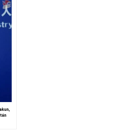
akun,
stán