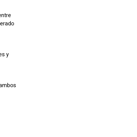
entre
nerado
es y
e ambos