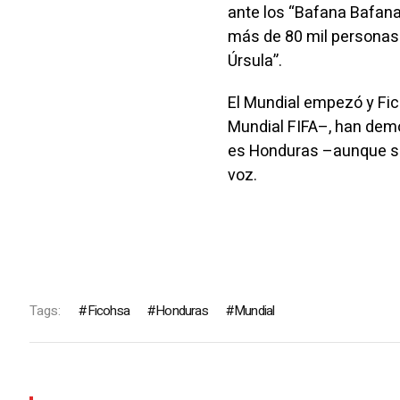
ante los “Bafana Bafana”
más de 80 mil personas 
Úrsula”.
El Mundial empezó y Fic
Mundial FIFA–, han demos
es Honduras –aunque si
voz.
Tags:
Ficohsa
Honduras
Mundial