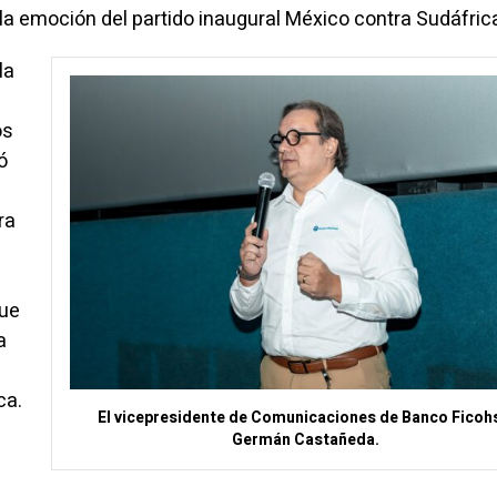
e la emoción del partido inaugural México contra Sudáfric
la
os
ó
ra
que
a
ca.
El vicepresidente de Comunicaciones de Banco Ficoh
Germán Castañeda.