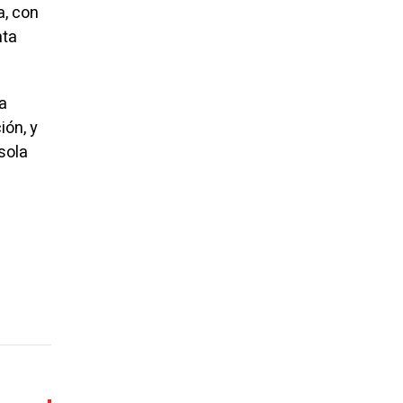
a, con
nta
a
ión, y
sola