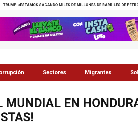
SACANDO MILES DE MILLONES DE BARRILES DE PETRÓLEO DE VENEZUELA»
orrupción
Sectores
Migrantes
So
L MUNDIAL EN HONDUR
ISTAS!